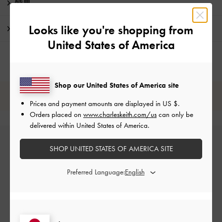
特典
Looks like you're shopping from
配送 & 返品
United States of America
Shop our United States of America site
レビューは購入した方のみ投稿ができます。
Prices and payment amounts are displayed in
US $
.
Orders placed on
www.charleskeith.com/us
can only be
delivered within United States of America.
SHOP UNITED STATES OF AMERICA SITE
Preferred Language:
カスタマーレビュー