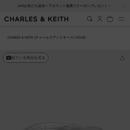
…
…
LINEお友だち追加＋アカウント連携でクーポンプレゼント！
CHARLES & KEITH (チャールズアンドキース) HOME
ファッション雑貨
アクセサリー
Ottolie オットリー スカルプチュ
アバングル
似ている商品を見る