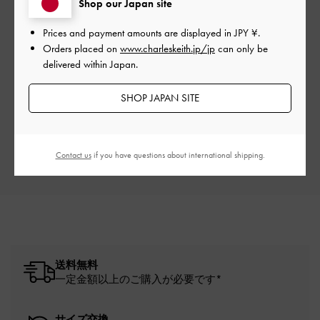
Shop our Japan site
Prices and payment amounts are displayed in
JPY ¥
.
Orders placed on
www.charleskeith.jp/jp
can only be
ご感想をお聞かせください
delivered within Japan.
Let us know what you think
SHOP JAPAN SITE
レビューを書く
Contact us
if you have questions about international shipping.
送料無料
一定金額以上のご購入が必要です*
サイズ交換