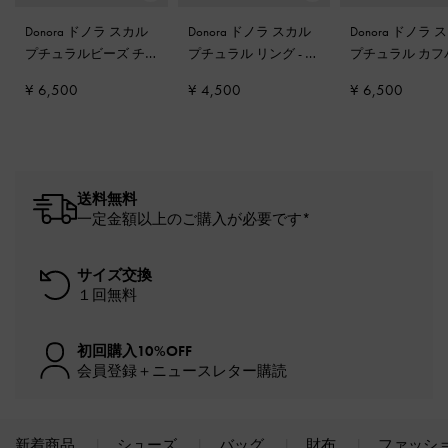
Donora ドノラ スカル
Donora ドノラ スカル
Donora ドノラ 
プチュラルビーズ チ
プチュラル リング
-
ゴ
プチュラル カフ
ェーンリンク ブレス
ールド
グル
-
ゴールド
¥ 6,500
¥ 4,500
¥ 6,500
レット
-
ゴールド
送料無料
一定金額以上のご購入が必要です*
サイズ交換
１回無料
初回購入10%OFF
会員登録＋ニュースレター購読
新着商品
シューズ
バッグ
財布
ファッシ