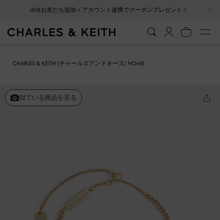
…
…
LINEお友だち追加＋アカウント連携でクーポンプレゼント！
CHARLES & KEITH (チャールズアンドキース) HOME
ファッション雑貨
アクセサリー
Fernley ファーンリー フラワー ブ
レスレット
似ている商品を見る