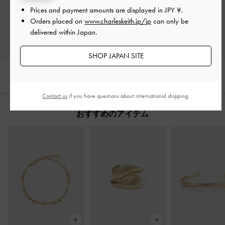
Prices and payment amounts are displayed in
JPY ¥
.
レビューを書く
Orders placed on
www.charleskeith.jp/jp
can only be
delivered within Japan.
SHOP JAPAN SITE
Contact us
if you have questions about international shipping.
おすすめのアイテム