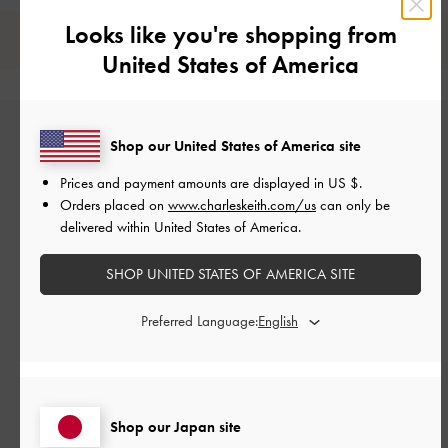
Looks like you're shopping from
レビューは購入した方のみ投稿ができます。
United States of America
Shop our United States of America site
Prices and payment amounts are displayed in
US $
.
Orders placed on
www.charleskeith.com/us
can only be
delivered within United States of America.
カスタマーレビュー
SHOP UNITED STATES OF AMERICA SITE
Preferred Language:
ご感想をお聞かせください
Shop our Japan site
Let us know what you think