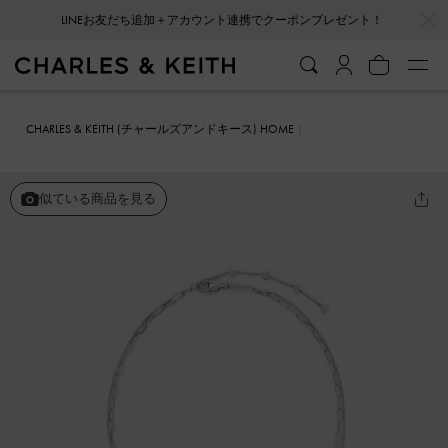
…
…
LINEお友だち追加＋アカウント連携でクーポンプレゼント！
CHARLES & KEITH (チャールズアンドキース) HOME
ファッション雑貨
アクセサリー
Sable セーブル ロープノット ダブ
ルチェーンネックレス
似ている商品を見る