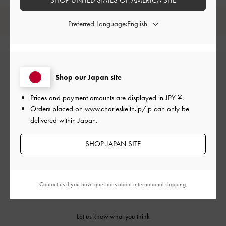
レビューは購入した方のみ投稿ができます。
Preferred Language:
Shop our Japan site
Prices and payment amounts are displayed in
JPY ¥
.
Orders placed on
www.charleskeith.jp/jp
can only be
delivered within Japan.
カスタマーレビュー
SHOP JAPAN SITE
Contact us
if you have questions about international shipping.
ご感想をお聞かせください
Let us know what you think