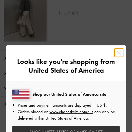
もっと見る
商品説明
Looks like you're shopping from
United States of America
商品詳細 / お手入れ方法
特典
Shop our United States of America site
配送 & 返品
Prices and payment amounts are displayed in
US $
.
Orders placed on
www.charleskeith.com/us
can only be
delivered within United States of America.
SHOP UNITED STATES OF AMERICA SITE