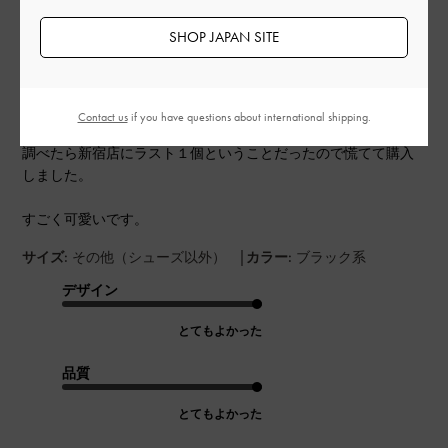
公
2024-09-03
ご利用者様
開
SHOP JAPAN SITE
可愛い
日
Contact us
if you have questions about international shipping.
一目惚れしたのでWEBで購入しようとしたら完売していたので
調べたら新宿店にラスト１個ということだったので慌てて購入
しました。
すごく可愛いです。
|
サイズ:
その他（シューズ以外）
カラー:
ブラック系
デザイン
とてもよかった
品質
とてもよかった