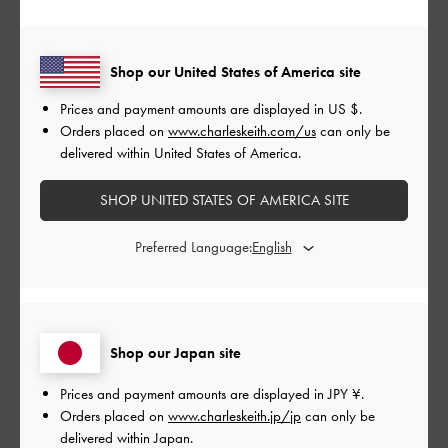
同シリーズのピアスとお揃いで購入しました
首元を綺麗に見せてくれるので気に入っています
Shop our United States of America site
|
サイズ:
その他（シューズ以外）
カラー:
ブラック系
デザイン
Prices and payment amounts are displayed in
US $
.
Orders placed on
www.charleskeith.com/us
can only be
とてもよかった
delivered within United States of America.
品質
SHOP UNITED STATES OF AMERICA SITE
とてもよかった
Preferred Language:
もっと見る
このレビューは役に立ちましたか？
0
Shop our Japan site
0
Prices and payment amounts are displayed in
JPY ¥
.
Orders placed on
www.charleskeith.jp/jp
can only be
delivered within Japan.