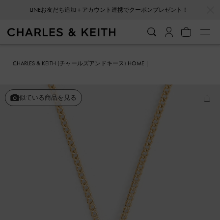
…
…
LINEお友だち追加＋アカウント連携でクーポンプレゼント！
CHARLES & KEITH (チャールズアンドキース) HOME
ファッション雑貨
アクセサリー
Annalise アナリーゼ クリスタルハ
ートストーンネックレス
似ている商品を見る