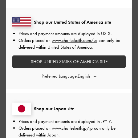
同シリーズのピアスとお揃いで購入しました
首元を綺麗に見せてくれるので気に入っています
Shop our United States of America site
|
サイズ:
その他（シューズ以外）
カラー:
ブラック系
デザイン
Prices and payment amounts are displayed in
US $
.
Orders placed on
www.charleskeith.com/us
can only be
とても良かった
delivered within United States of America.
品質
SHOP UNITED STATES OF AMERICA SITE
とても良かった
Preferred Language:
もっと見る
このレビューは役に立ちましたか？
0
Shop our Japan site
0
Prices and payment amounts are displayed in
JPY ¥
.
Orders placed on
www.charleskeith.jp/jp
can only be
delivered within Japan.