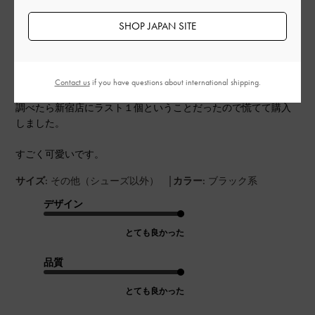
公
2024-09-03
ご利用者様
開
SHOP JAPAN SITE
可愛い
日
Contact us
if you have questions about international shipping.
一目惚れしたのでWEBで購入しようとしたら完売していたので
調べたら新宿店にラスト１個ということだったので慌てて購入
しました。
すごく可愛いです。
|
サイズ:
その他（シューズ以外）
カラー:
ブラック系
デザイン
とても良かった
品質
とても良かった