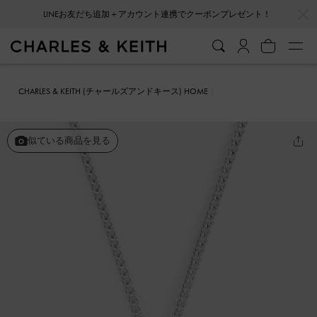
…
…
LINEお友だち追加＋アカウント連携でクーポンプレゼント！
CHARLES & KEITH (チャールズアンドキース) HOME
ファッション雑貨
アクセサリー
Annalise アナリーゼ クリスタルハ
ートストーンネックレス
似ている商品を見る