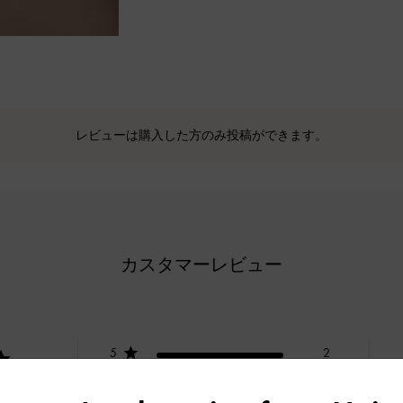
レビューは購入した方のみ投稿ができます。
カスタマーレビュー
5
2
4
0
基づく
3
0