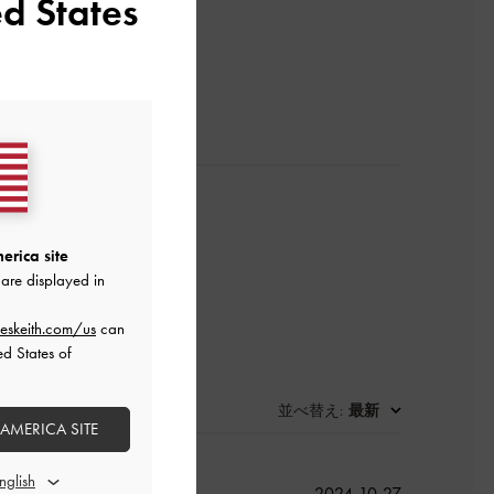
d States
レビューを書く
erica site
are displayed in
eskeith.com/us
can
ed States of
並べ替え
最新
:
 AMERICA SITE
公
2024-10-27