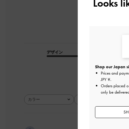
Looks l
デザイン
品質
とてもよかった
Shop our Japan si
Prices and paym
JPY ¥
.
Orders placed 
only be delivere
カラー
サイズ
全て
全て
SH