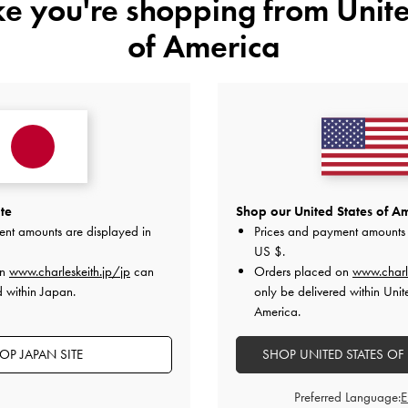
ike you're shopping from
Unite
2
0
of America
1
0
快適さ
とてもよかった
とてもよかった
te
Shop our United States of Am
ent amounts are displayed in
Prices and payment amounts 
US $
.
on
www.charleskeith.jp/jp
can
Orders placed on
www.charl
d within Japan.
only be delivered within Unit
America.
デザイン
品質
快適さ
全て
全て
全て
OP JAPAN SITE
SHOP UNITED STATES OF
Preferred Language: