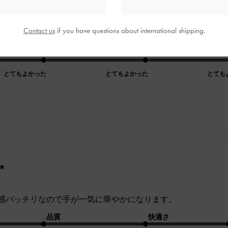
Contact us
if you have questions about international shipping.
いです
品質
快適さ
とてもよかった
とてもよかった
とても
✨
感バッチリなので手が一気に華やかになります。
品質
快適さ