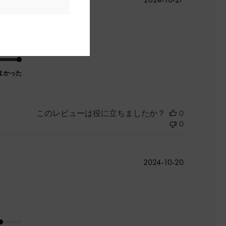
開
日
よかった
このレビューは役に立ちましたか？
0
0
公
2024-10-20
開
日