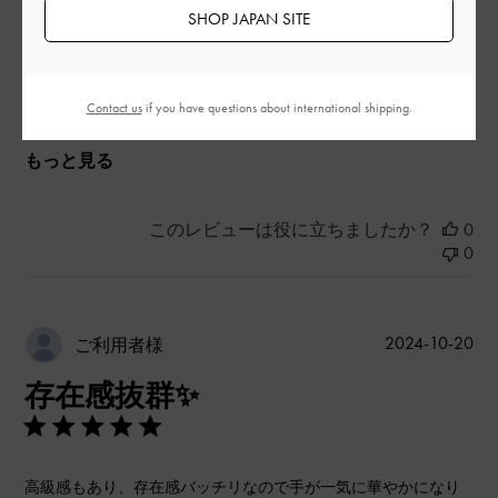
とてもよかった
SHOP JAPAN SITE
品質
とてもよかった
Contact us
if you have questions about international shipping.
もっと見る
このレビューは役に立ちましたか？
0
0
公
2024-10-20
ご利用者様
開
存在感抜群✨
日
高級感もあり、存在感バッチリなので手が一気に華やかになり