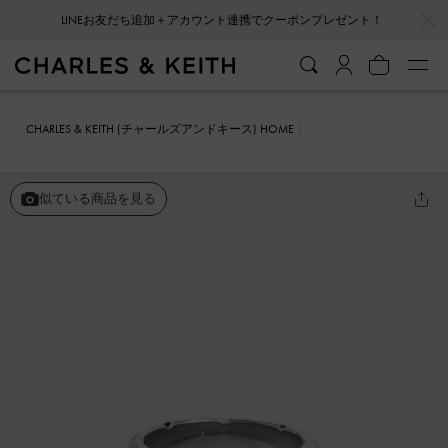
…
…
LINEお友だち追加＋アカウント連携でクーポンプレゼント！
CHARLES & KEITH (チャールズアンドキース) HOME
ファッション雑貨
アクセサリー
Keziah キザイア リング
似ている商品を見る