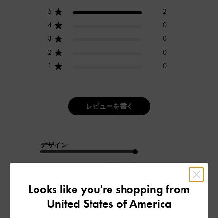
5
2
4
0
3
0
2
0
1
0
レビューを書く
デザイン
とてもよかった
品質
Looks like you're shopping from
United States of America
とてもよかった