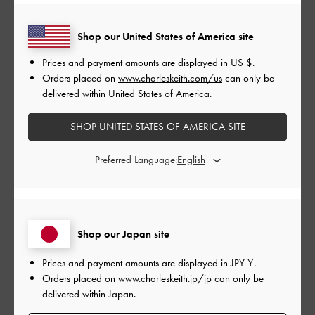
もっと見る
Shop our United States of America site
Prices and payment amounts are displayed in
US $
.
フィルター
Orders placed on
www.charleskeith.com/us
can only be
並べ替え
最新
:
delivered within United States of America.
SHOP UNITED STATES OF AMERICA SITE
公
2024-10-27
ご利用者様
Preferred Language:
開
可愛い！
日
Shop our Japan site
ちょいゴツメで可愛いです
Prices and payment amounts are displayed in
JPY ¥
.
|
サイズ:
その他（シューズ以外）
カラー:
ゴールド系
Orders placed on
www.charleskeith.jp/jp
can only be
デザイン
delivered within Japan.