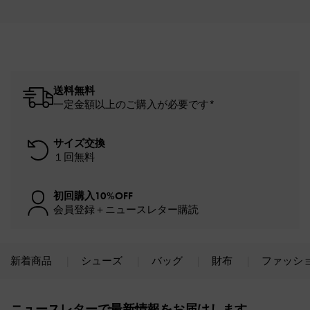
送料無料
一定金額以上のご購入が必要です*
サイズ交換
１回無料
初回購入10%OFF
会員登録＋ニュースレター購読
新着商品
シューズ
バッグ
財布
ファッシ
Site footer
ニュースレターで最新情報をお届けします。​