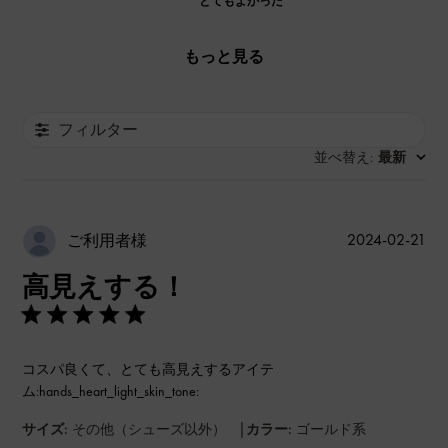
とてもよかった
もっと見る
フィルター
並べ替え
最新
:
公
2024-02-21
ご利用者様
開
高見えする！
日
コスパ良くて、とても高見えするアイテ
ム:hands_heart_light_skin_tone:
|
サイズ:
その他（シューズ以外）
カラー:
ゴールド系