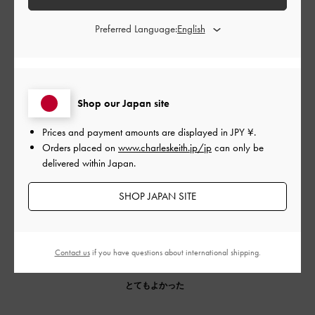
公
2024-01-15
ご利用者様
Preferred Language:
開
女性らしい
日
Shop our Japan site
結婚した友人に贈りたくて購入しました。
Prices and payment amounts are displayed in
JPY ¥
.
とても可愛らしい色味でどんなシーンにでも合うリングだと思
Orders placed on
www.charleskeith.jp/jp
can only be
います。
delivered within Japan.
|
サイズ:
その他（シューズ以外）
カラー:
ゴールド系
SHOP JAPAN SITE
デザイン
とてもよかった
Contact us
if you have questions about international shipping.
品質
とてもよかった