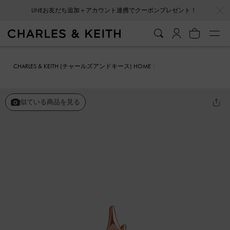
…
…
会員登録＋ニュースレター登録で10%OFFクーポンプレゼント！
CHARLES & KEITH (チャールズアンドキース) HOME
ファッション雑貨
アクセサリー
スタークリスタル リング
似ている商品を見る