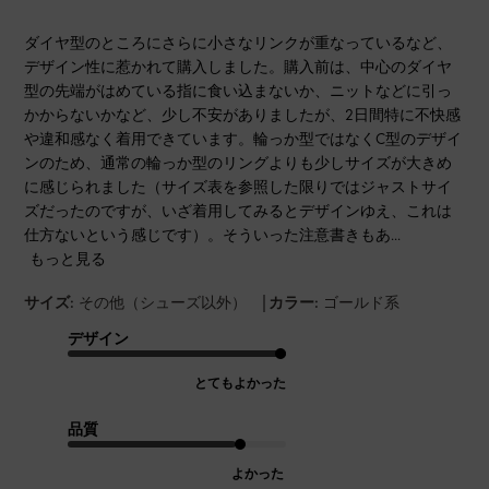
ダイヤ型のところにさらに小さなリンクが重なっているなど、
デザイン性に惹かれて購入しました。購入前は、中心のダイヤ
型の先端がはめている指に食い込まないか、ニットなどに引っ
かからないかなど、少し不安がありましたが、2日間特に不快感
や違和感なく着用できています。輪っか型ではなくC型のデザイ
ンのため、通常の輪っか型のリングよりも少しサイズが大きめ
に感じられました（サイズ表を参照した限りではジャストサイ
ズだったのですが、いざ着用してみるとデザインゆえ、これは
仕方ないという感じです）。そういった注意書きもあ...
もっと見る
|
サイズ:
その他（シューズ以外）
カラー:
ゴールド系
デザイン
とてもよかった
品質
よかった