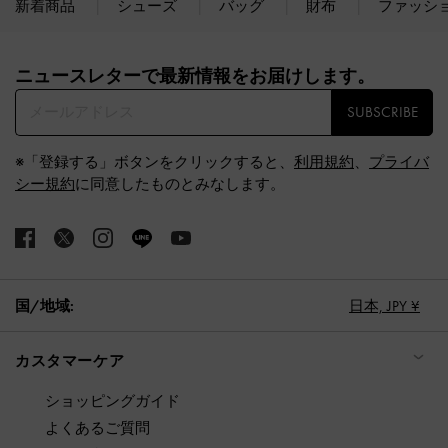
新着商品
シューズ
バッグ
財布
ファッシ
Site footer
ニュースレターで最新情報をお届けします。​
SUBSCRIBE
※「登録する」ボタンをクリックすると、
利用規約
、
プライバ
シー規約
に同意したものとみなします。
国/地域:
日本,
JPY ¥
カスタマーケア
ショッピングガイド
よくあるご質問