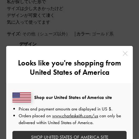
私が探していた形で
サイズは少し大きかったけど
デザインが可愛くて凄く
気に入って使ってます
|
サイズ:
その他（シューズ以外）
カラー:
ゴールド系
デザイン
よかった
Looks like you're shopping from
品質
United States of America
とてもよかった
Shop our United States of America site
もっと見る
Prices and payment amounts are displayed in
US $
.
Orders placed on
www.charleskeith.com/us
can only be
このレビューは役に立ちましたか？
0
delivered within United States of America.
0
SHOP UNITED STATES OF AMERICA SITE