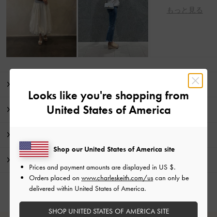
もっと見る
商品説明
Looks like you're shopping from
United States of America
商品詳細 / お手入れ方法
特典
Shop our United States of America site
配送 & 返品
Prices and payment amounts are displayed in
US $
.
Orders placed on
www.charleskeith.com/us
can only be
delivered within United States of America.
SHOP UNITED STATES OF AMERICA SITE