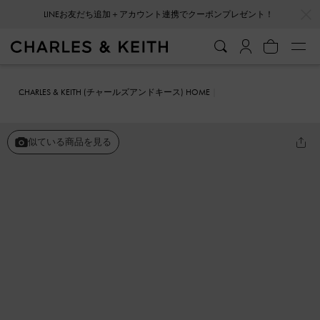
…
…
LINEお友だち追加＋アカウント連携でクーポンプレゼント！
CHARLES & KEITH (チャールズアンドキース) HOME
ファッション雑貨
アクセサリー
Corrine コリーヌ パールスカルプ
チュアリング
似ている商品を見る