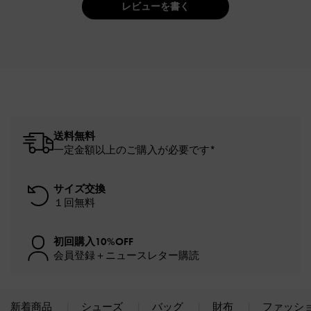
レビューを書く
送料無料
一定金額以上のご購入が必要です*
サイズ交換
１回無料
初回購入10%OFF
会員登録＋ニュースレター購読
新着商品
シューズ
バッグ
財布
ファッシ