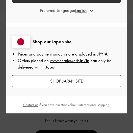
レビューは購入した方のみ投稿ができます。
Preferred Language:
Shop our Japan site
Prices and payment amounts are displayed in
JPY ¥
.
Orders placed on
www.charleskeith.jp/jp
can only be
delivered within Japan.
カスタマーレビュー
SHOP JAPAN SITE
Contact us
if you have questions about international shipping.
ご感想をお聞かせください
Let us know what you think