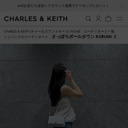
…
…
LINEお友だち追加＋アカウント連携でクーポンプレゼント！
CHARLES & KEITH (チャールズアンドキース) HOME
コーディネート一覧
さっぽろポールタウン KURUMI ミニ
ミニバッグのコーディネート
バッグ のコーディネート