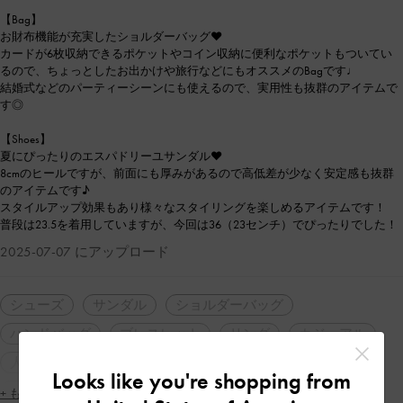
【Bag】
お財布機能が充実したショルダーバッグ❤︎
カードが6枚収納できるポケットやコイン収納に便利なポケットもついてい
るので、ちょっとしたお出かけや旅行などにもオススメのBagです♩
結婚式などのパーティーシーンにも使えるので、実用性も抜群のアイテムで
す◎
【Shoes】
夏にぴったりのエスパドリーユサンダル❤︎
8cmのヒールですが、前面にも厚みがあるので高低差が少なく安定感も抜群
のアイテムです♪
スタイルアップ効果もあり様々なスタイリングを楽しめるアイテムです！
普段は23.5を着用していますが、今回は36（23センチ）でぴったりでした！
2025-07-07 にアップロード
シューズ
サンダル
ショルダーバッグ
ハンドバッグ
ブレスレット
リング
カジュアル
人気アイテム
トレンドアイテム
2WAY・3WAY
Looks like you're shopping from
厚底
フェミニン
ガーリー
シンプル・ベーシック
+ もっと見る