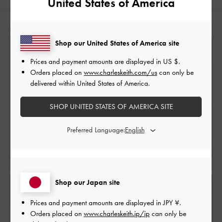
United States of America
大人コーデ
休日コーデ
夏コーデ
旅行
デート
人気のコーディネート
女子会
脚長効果
Shop our United States of America site
Prices and payment amounts are displayed in
US $
.
Orders placed on
www.charleskeith.com/us
can only be
delivered within United States of America.
SHOP UNITED STATES OF AMERICA SITE
Preferred Language:
Shop our Japan site
Prices and payment amounts are displayed in
JPY ¥
.
Orders placed on
www.charleskeith.jp/jp
can only be