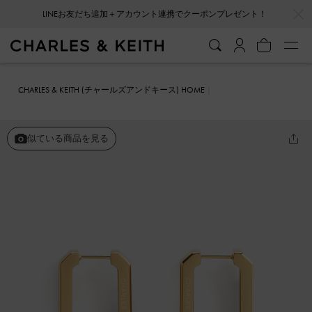
…
…
LINEお友だち追加＋アカウント連携でクーポンプレゼント！
CHARLES & KEITH (チャールズアンドキース) HOME
ファッション雑貨
アクセサリー
Keziah キザイア レクタングルフ
ープピアス
似ている商品を見る