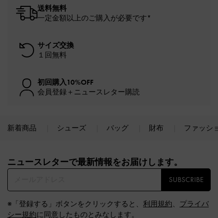
送料無料
一定金額以上のご購入が必要です*
サイズ交換
１回無料
初回購入10%OFF
会員登録＋ニュースレター購読
新着商品
シューズ
バッグ
財布
ファッシ
Site footer
ニュースレターで最新情報をお届けします。​
SUBSCRIBE
※「登録する」ボタンをクリックすると、
利用規約
、
プライバ
シー規約
に同意したものとみなします。