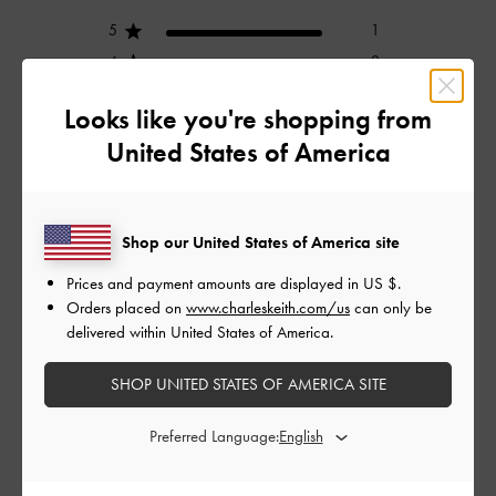
5
1
4
0
3
0
Looks like you're shopping from
2
0
United States of America
1
0
Shop our United States of America site
レビューを書く
Prices and payment amounts are displayed in
US $
.
Orders placed on
www.charleskeith.com/us
can only be
delivered within United States of America.
デザイン
とてもよかった
SHOP UNITED STATES OF AMERICA SITE
品質
Preferred Language:
とてもよかった