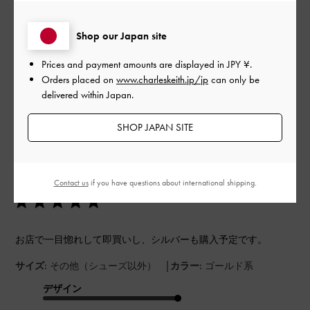
もっと見る
Shop our Japan site
Prices and payment amounts are displayed in
JPY ¥
.
フィルター
Orders placed on
www.charleskeith.jp/jp
can only be
並べ替え
最新
:
delivered within Japan.
SHOP JAPAN SITE
公
2024-10-24
ご利用者様
開
かっこいい
日
Contact us
if you have questions about international shipping.
お店で一目惚れして即買いし、シルバーも購入予定です。
|
サイズ:
その他（シューズ以外）
カラー:
ゴールド系
デザイン