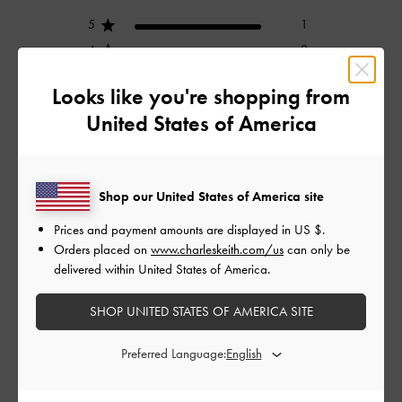
5
1
4
0
3
0
Looks like you're shopping from
2
0
United States of America
1
0
Shop our United States of America site
レビューを書く
Prices and payment amounts are displayed in
US $
.
Orders placed on
www.charleskeith.com/us
can only be
delivered within United States of America.
デザイン
とてもよかった
SHOP UNITED STATES OF AMERICA SITE
品質
Preferred Language:
とてもよかった