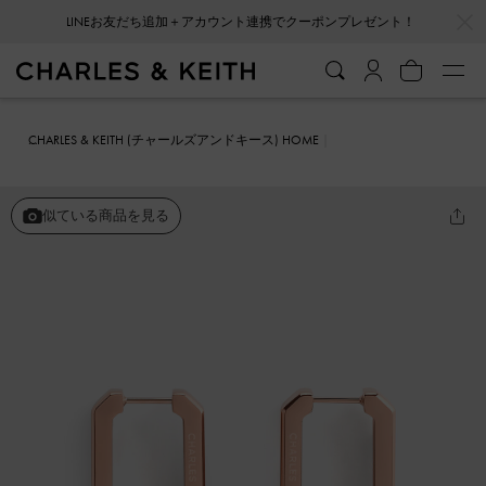
…
…
LINEお友だち追加＋アカウント連携でクーポンプレゼント！
CHARLES & KEITH (チャールズアンドキース) HOME
ファッション雑貨
アクセサリー
Keziah キザイア レクタングルフ
ープピアス
似ている商品を見る