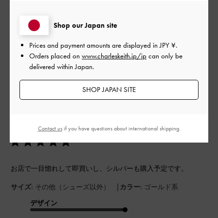
もっと見る
Shop our Japan site
Prices and payment amounts are displayed in
JPY ¥
.
フィルター
Orders placed on
www.charleskeith.jp/jp
can only be
並べ替え
最新
:
delivered within Japan.
SHOP JAPAN SITE
公
2024-10-24
ご利用者様
開
かっこいい
日
Contact us
if you have questions about international shipping.
お店で一目惚れして即買いし、シルバーも購入予定です。
|
サイズ:
その他（シューズ以外）
カラー:
ゴールド系
デザイン