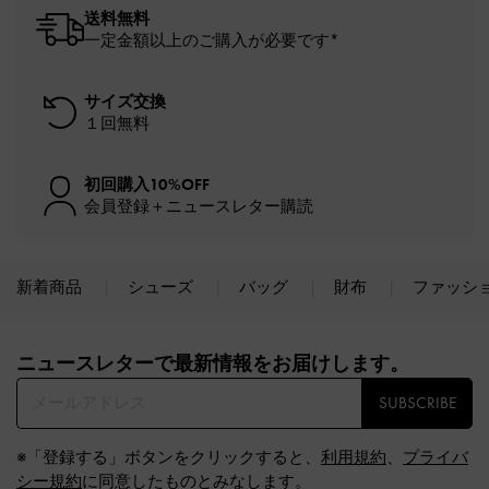
送料無料
一定金額以上のご購入が必要です*
サイズ交換
１回無料
初回購入10%OFF
会員登録＋ニュースレター購読
新着商品
シューズ
バッグ
財布
ファッシ
Site footer
ニュースレターで最新情報をお届けします。​
SUBSCRIBE
※「登録する」ボタンをクリックすると、
利用規約
、
プライバ
シー規約
に同意したものとみなします。