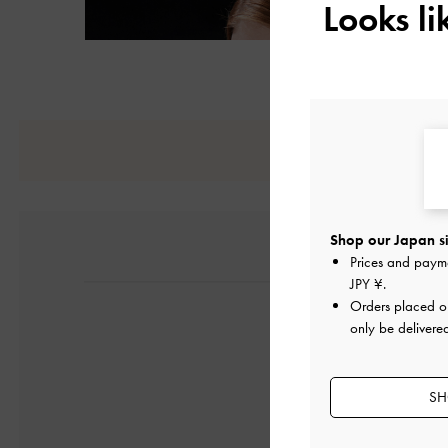
Looks l
Shop our Japan si
Prices and paym
JPY ¥
.
Orders placed 
only be delivere
SH