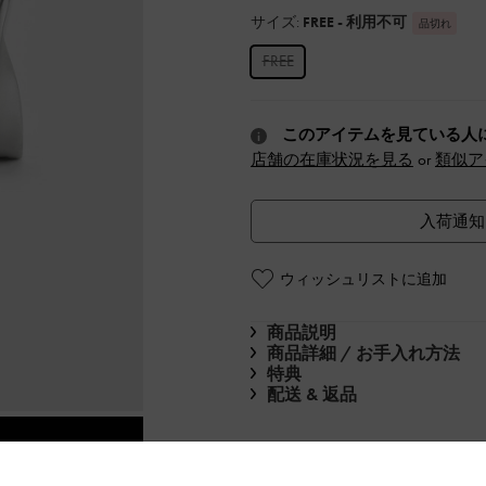
サイズ:
FREE
- 利用不可
品切れ
FREE
このアイテムを見ている人
店舗の在庫状況を見る
or
類似ア
入荷通知
ウィッシュリストに追加
商品説明
商品詳細 / お手入れ方法
特典
配送 & 返品