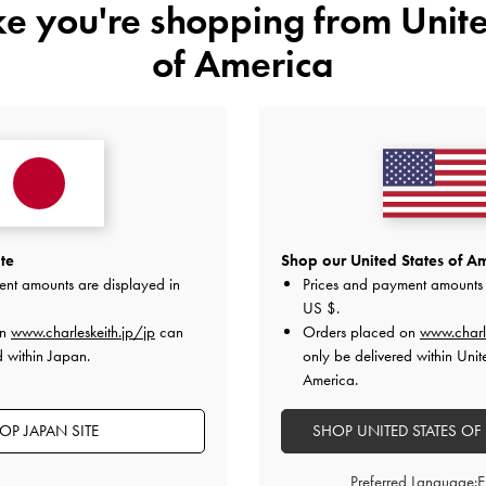
ike you're shopping from
Unite
of America
レビューは購入した方のみ投稿ができます。
te
Shop our United States of Am
ent amounts are displayed in
Prices and payment amounts 
US $
.
on
www.charleskeith.jp/jp
can
Orders placed on
www.charl
d within Japan.
only be delivered within Unit
America.
カスタマーレビュー
OP JAPAN SITE
SHOP UNITED STATES OF
Preferred Language: