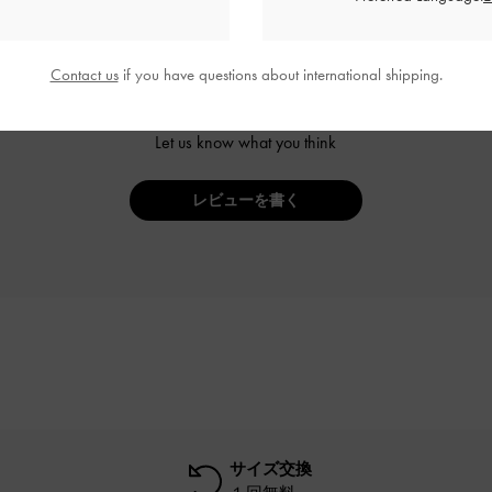
Contact us
if you have questions about international shipping.
ご感想をお聞かせください
Let us know what you think
レビューを書く
サイズ交換