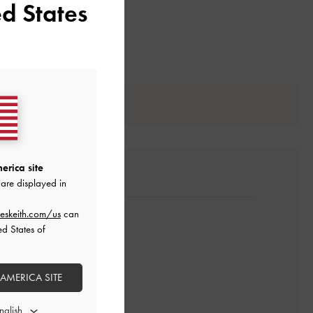
d States
erica site
are displayed in
eskeith.com/us
can
ed States of
 AMERICA SITE