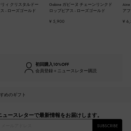
レヴァリィ クリスタルドー
Gabine ガビーヌ チェーンリンクド
Ai
アス
-
ローズゴールド
ロップピアス
-
ローズゴールド
アフ
¥ 5,900
¥ 6
初回購入10%OFF
会員登録＋ニュースレター購読
すめのギフト
ニュースレターで最新情報をお届けします。​
SUBSCRIBE