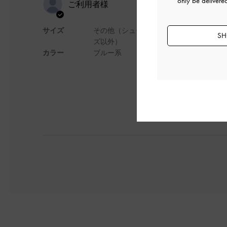
色味が可愛
only be delivere
ご利用者様
サイズ
その他（シュー
色味が可愛くて夏っ
SH
ズ以外）
カラー
ブルー系
デザイン