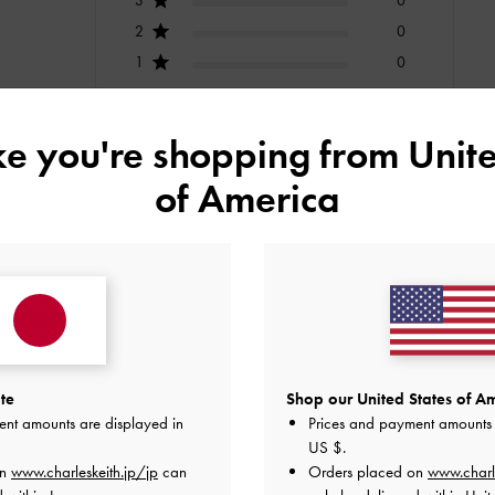
2
0
1
0
ike you're shopping from
Unite
of America
快適さ
とてもよかった
普通
デザイン
品質
快適さ
全て
全て
全て
te
Shop our United States of Am
ent amounts are displayed in
Prices and payment amounts 
US $
.
on
www.charleskeith.jp/jp
can
Orders placed on
www.charl