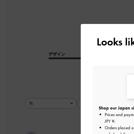
Looks l
デザイン
品質
とてもよかった
色
サイズ
全て
全て
Shop our Japan si
Prices and paym
JPY ¥
.
Orders placed 