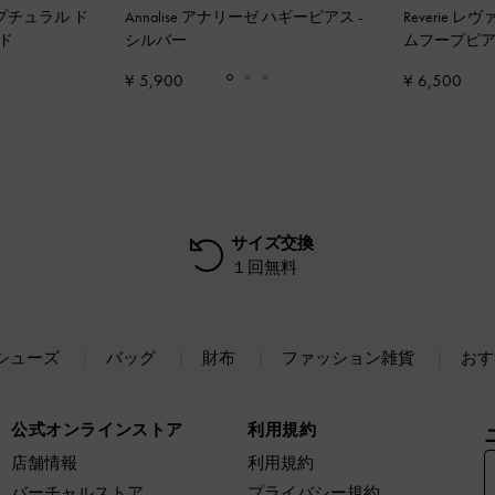
Annalise アナリーゼ ハギーピアス
-
Reverie 
ド
シルバー
ムフープピ
¥ 5,900
¥ 6,500
サイズ交換
１回無料
シューズ
バッグ
財布
ファッション雑貨
おす
公式オンラインストア
利用規約
店舗情報
利用規約
バーチャルストア
プライバシー規約