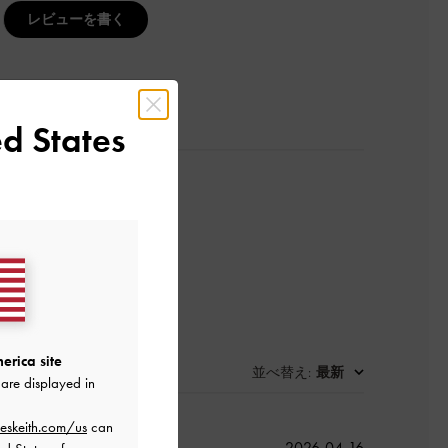
レビューを書く
d States
erica site
並べ替え
最新
:
are displayed in
eskeith.com/us
can
公
2026-04-16