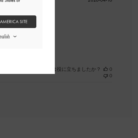
ed States of
開
日
 AMERICA SITE
このレビューは役に立ちましたか？
0
0