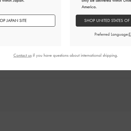
くて夏っぽくて最高です🩵
d within Japan.
only be delivered within Unit
America.
ぽくて最高です🩵
OP JAPAN SITE
SHOP UNITED STATES OF
品質
快適さ
Preferred Language:
とてもよかった
とてもよかった
普通
Contact us
if you have questions about international shipping.