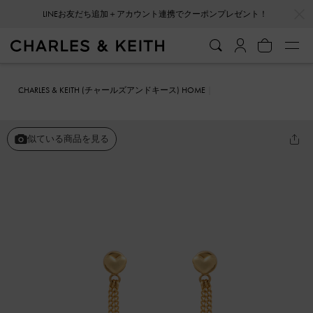
…
…
LINEお友だち追加＋アカウント連携でクーポンプレゼント！
CHARLES & KEITH (チャールズアンドキース) HOME
ファッション雑貨
アクセサリー
ダブルハートストーン ドロップピ
アス
似ている商品を見る