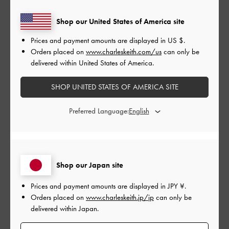
友人へのプレゼントで購入。実物を見てなかったのですが、シ
Shop our United States of America site
ンプルすぎず、合わせやすく可愛くて友人も喜んでくれました
Prices and payment amounts are displayed in
US $
.
|
サイズ:
その他（シューズ以外）
カラー:
シルバー系
Orders placed on
www.charleskeith.com/us
can only be
デザイン
delivered within United States of America.
とても良かった
SHOP UNITED STATES OF AMERICA SITE
品質
Preferred Language:
とても良かった
もっと見る
Shop our Japan site
このレビューは役に立ちましたか？
0
Prices and payment amounts are displayed in
JPY ¥
.
0
Orders placed on
www.charleskeith.jp/jp
can only be
delivered within Japan.