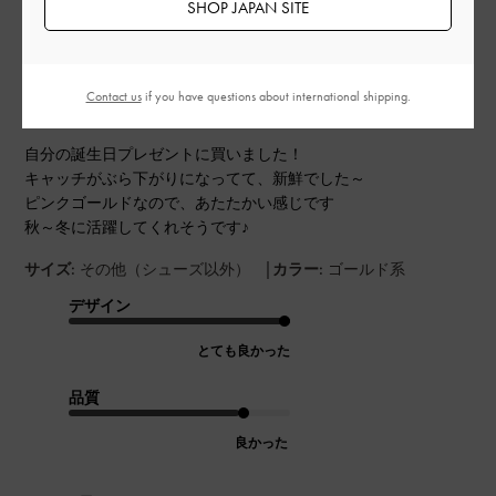
SHOP JAPAN SITE
公
2023-09-13
ご利用者様
開
めちゃくちゃかわいい☆
日
Contact us
if you have questions about international shipping.
自分の誕生日プレゼントに買いました！
キャッチがぶら下がりになってて、新鮮でした～
ピンクゴールドなので、あたたかい感じです
秋～冬に活躍してくれそうです♪
|
サイズ:
その他（シューズ以外）
カラー:
ゴールド系
デザイン
とても良かった
品質
良かった