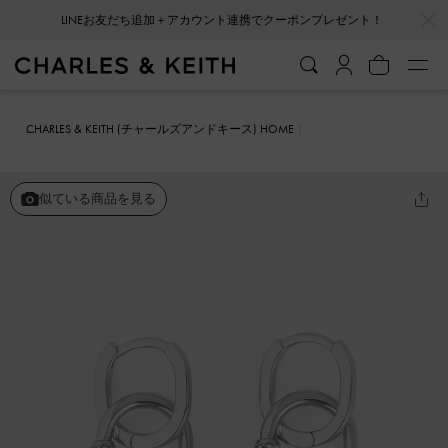
…
…
LINEお友だち追加＋アカウント連携でクーポンプレゼント！
CHARLES & KEITH (チャールズアンドキース) HOME
ファッション雑貨
アクセサリー
Reagan リーガン クリスタルドロ
ップピアス
似ている商品を見る