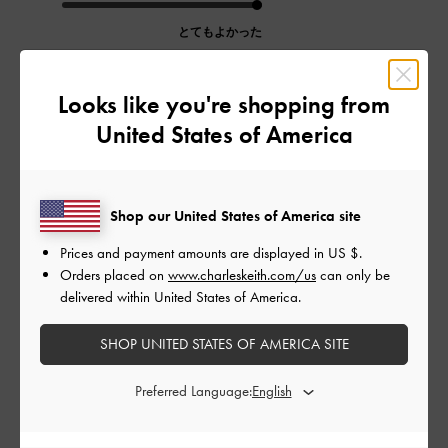
とてもよかった
品質
Looks like you're shopping from
とてもよかった
United States of America
もっと見る
Shop our United States of America site
このレビューは役に立ちましたか？
0
Prices and payment amounts are displayed in
US $
.
0
Orders placed on
www.charleskeith.com/us
can only be
delivered within United States of America.
公
2024-06-13
ご利用者様
SHOP UNITED STATES OF AMERICA SITE
開
母の日に
日
Preferred Language: