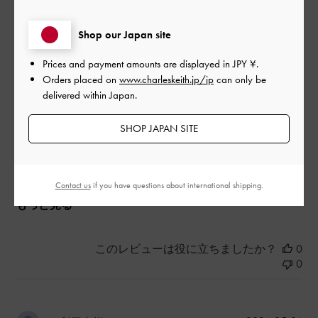
母の日のプレゼントに喜ばれました。派手に見えますが実際付
けてみると意外と馴染みます。可愛いです。
Shop our Japan site
|
サイズ:
その他（シューズ以外）
カラー:
シルバー系
Prices and payment amounts are displayed in
JPY ¥
.
デザイン
Orders placed on
www.charleskeith.jp/jp
can only be
delivered within Japan.
とてもよかった
SHOP JAPAN SITE
品質
とてもよかった
Contact us
if you have questions about international shipping.
もっと見る
このレビューは役に立ちましたか？
0
0