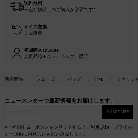
送料無料
一定金額以上のご購入が必要です*
サイズ交換
１回無料
初回購入10%OFF
会員登録＋ニュースレター購読
新着商品
シューズ
バッグ
財布
ファッシ
Site footer
ニュースレターで最新情報をお届けします。​
SUBSCRIBE
※「登録する」ボタンをクリックすると、
利用規約
、
プライバ
シー規約
に同意したものとみなします。