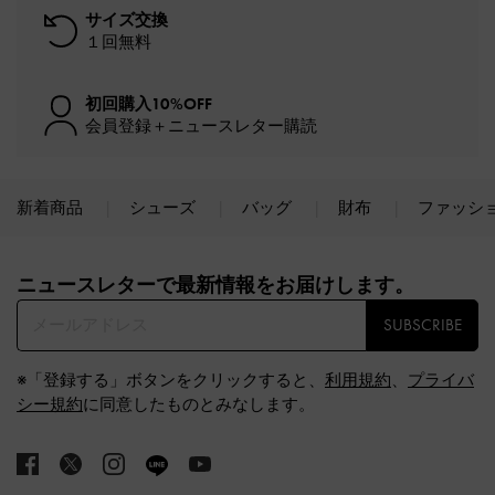
サイズ交換
１回無料
初回購入10%OFF
会員登録＋ニュースレター購読
新着商品
シューズ
バッグ
財布
ファッシ
Site footer
ニュースレターで最新情報をお届けします。​
SUBSCRIBE
※「登録する」ボタンをクリックすると、
利用規約
、
プライバ
シー規約
に同意したものとみなします。