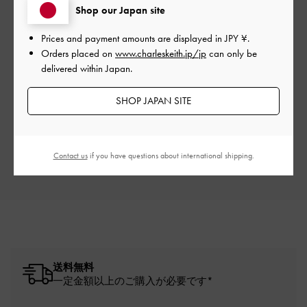
Shop our Japan site
Prices and payment amounts are displayed in
JPY ¥
.
Orders placed on
www.charleskeith.jp/jp
can only be
delivered within Japan.
ご感想をお聞かせください
SHOP JAPAN SITE
Let us know what you think
レビューを書く
Contact us
if you have questions about international shipping.
送料無料
一定金額以上のご購入が必要です*