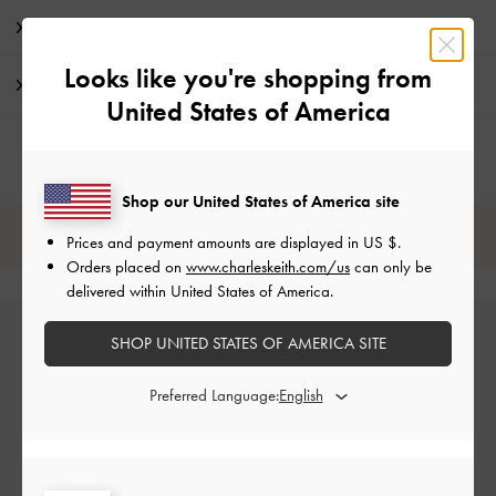
特典
Looks like you're shopping from
配送 & 返品
United States of America
Shop our United States of America site
レビューは購入した方のみ投稿ができます。
Prices and payment amounts are displayed in
US $
.
Orders placed on
www.charleskeith.com/us
can only be
delivered within United States of America.
SHOP UNITED STATES OF AMERICA SITE
Preferred Language:
カスタマーレビュー