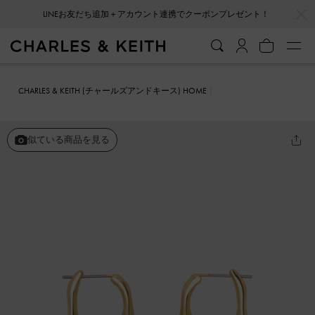
…
…
LINEお友だち追加＋アカウント連携でクーポンプレゼント！
CHARLES & KEITH (チャールズアンドキース) HOME
ファッション雑貨
アクセサリー
Corrine コリーヌ ティアドロップ
パールフープピアス
似ている商品を見る