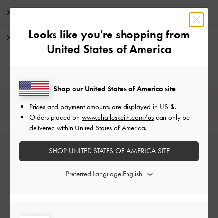
特典
Looks like you're shopping from
配送 & 返品
United States of America
Shop our United States of America site
レビューは購入した方のみ投稿ができます。
Prices and payment amounts are displayed in
US $
.
Orders placed on
www.charleskeith.com/us
can only be
delivered within United States of America.
SHOP UNITED STATES OF AMERICA SITE
Preferred Language:
カスタマーレビュー