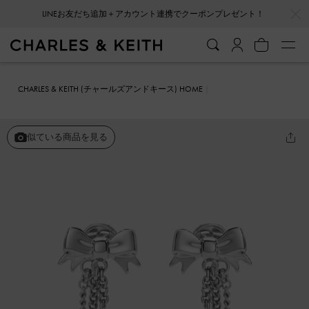
…
…
LINEお友だち追加＋アカウント連携でクーポンプレゼント！
CHARLES & KEITH (チャールズアンドキース) HOME
ファッション雑貨
アクセサリー
Paige ページ クリスタルチェーン
ボウドロップピアス
似ている商品を見る