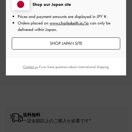
Shop our Japan site
Prices and payment amounts are displayed in
JPY ¥
.
Orders placed on
www.charleskeith.jp/jp
can only be
delivered within Japan.
ご感想をお聞かせください
SHOP JAPAN SITE
Let us know what you think
レビューを書く
Contact us
if you have questions about international shipping.
送料無料
一定金額以上のご購入が必要です*