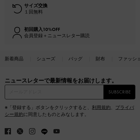
サイズ交換
１回無料
初回購入10%OFF
会員登録＋ニュースレター購読
新着商品
シューズ
バッグ
財布
ファッシ
Site footer
ニュースレターで最新情報をお届けします。​
SUBSCRIBE
※「登録する」ボタンをクリックすると、
利用規約
、
プライバ
シー規約
に同意したものとみなします。