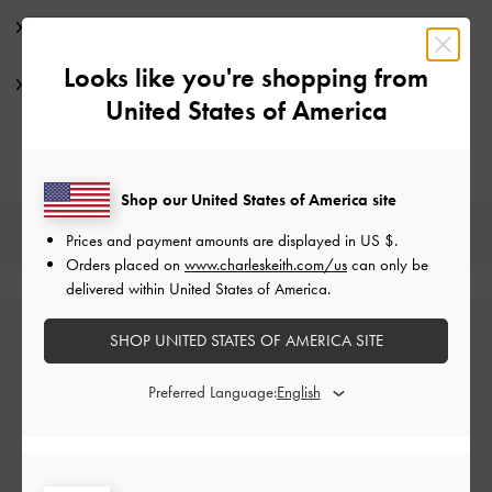
特典
Looks like you're shopping from
配送 & 返品
United States of America
Shop our United States of America site
レビューは購入した方のみ投稿ができます。
Prices and payment amounts are displayed in
US $
.
Orders placed on
www.charleskeith.com/us
can only be
delivered within United States of America.
SHOP UNITED STATES OF AMERICA SITE
Preferred Language:
カスタマーレビュー