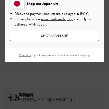
Shop our Japan site
Prices and payment amounts are displayed in
JPY ¥
.
Orders placed on
www.charleskeith.jp/jp
can only be
delivered within Japan.
ご感想をお聞かせください
SHOP JAPAN SITE
Let us know what you think
レビューを書く
Contact us
if you have questions about international shipping.
送料無料
一定金額以上のご購入が必要です*