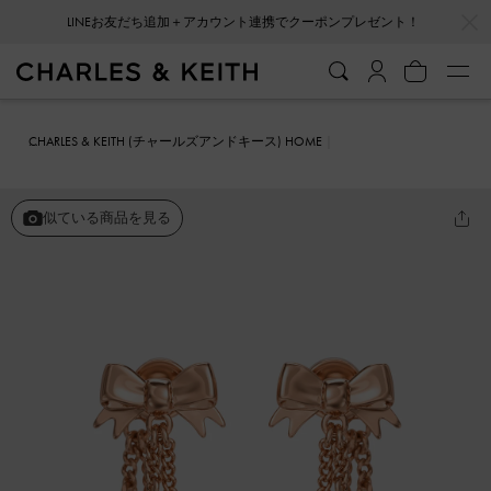
…
…
LINEお友だち追加＋アカウント連携でクーポンプレゼント！
CHARLES & KEITH (チャールズアンドキース) HOME
ファッション雑貨
アクセサリー
Paige ページ クリスタルチェーン
ボウドロップピアス
似ている商品を見る