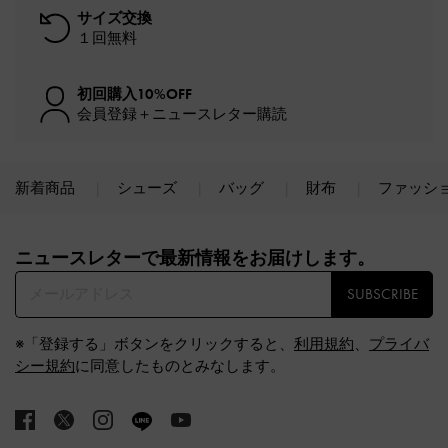
サイズ交換
１回無料
初回購入10%OFF
会員登録＋ニュースレター購読
新着商品
シューズ
バッグ
財布
ファッシ
Site footer
ニュースレターで最新情報をお届けします。​
SUBSCRIBE
※「登録する」ボタンをクリックすると、
利用規約
、
プライバ
シー規約
に同意したものとみなします。