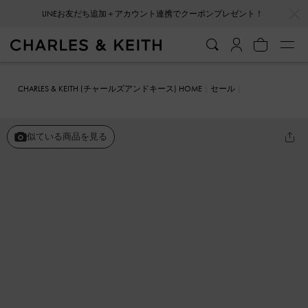
…
…
LINEお友だち追加＋アカウント連携でクーポンプレゼント！
CHARLES & KEITH (チャールズアンドキース) HOME
セール
ファッション雑貨
ビーズド ヘアクリップ
似ている商品を見る