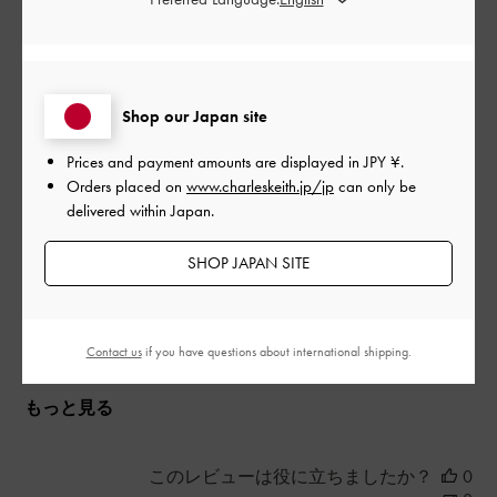
megさんのレビュー
日
とてもよかったです。
Shop our Japan site
シンプルで可愛いです
Prices and payment amounts are displayed in
JPY ¥
.
|
サイズ:
その他（シューズ以外）
カラー:
ブラック系
Orders placed on
www.charleskeith.jp/jp
can only be
デザイン
delivered within Japan.
よかった
SHOP JAPAN SITE
品質
よかった
Contact us
if you have questions about international shipping.
もっと見る
このレビューは役に立ちましたか？
0