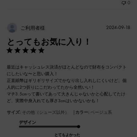
0
公
2024-09-18
ご利用者様
開
とってもお気に入り！
日
最近はキャッシュレス決済がほとんどなので財布をコンパクト
にしたいな〜と思い購入！
正直紙幣はギリギリサイズでかなり出し入れしにくいけど、個
人的に2つ折りにこだわってたから全然いい！
マチ3. 5cmって書いてあって大きんじゃないかと心配してたけ
ど、実際中身入れても厚さ3cmはいかないかも！
|
サイズ:
その他（シューズ以外）
カラー:
ベージュ系
デザイン
とてもよかった