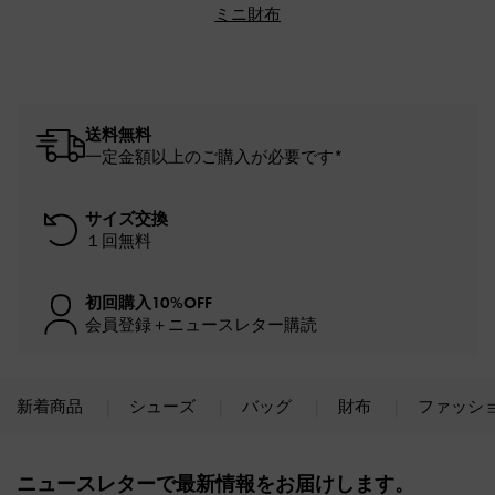
ミニ財布
送料無料
一定金額以上のご購入が必要です*
サイズ交換
１回無料
初回購入10%OFF
会員登録＋ニュースレター購読
新着商品
シューズ
バッグ
財布
ファッシ
Site footer
ニュースレターで最新情報をお届けします。​