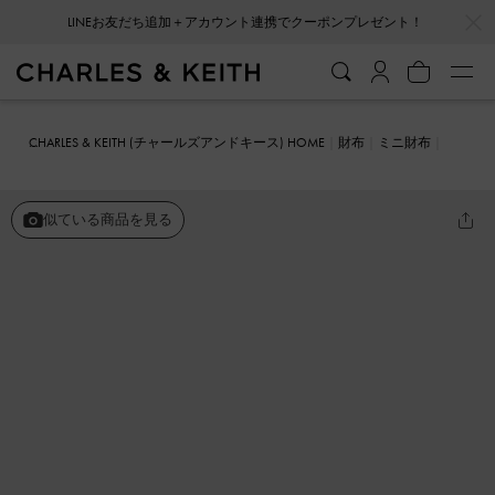
…
…
会員登録＋ニュースレター登録で10%OFFクーポンプレゼント！
CHARLES & KEITH (チャールズアンドキース) HOME
財布
ミニ財布
Harmonee ハーモニー トップジップスモールウォレット
似ている商品を見る