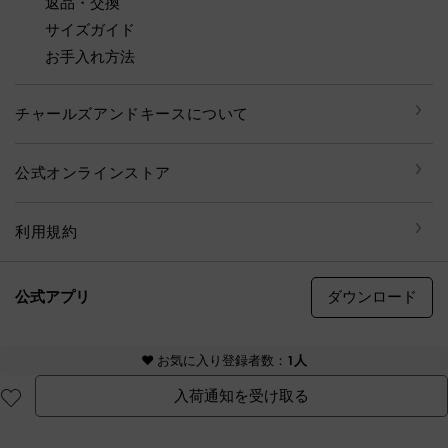
返品・交換
サイズガイド
お手入れ方法
チャールズアンドキースについて
公式オンラインストア
利用規約
ダウンロード
公式アプリ
© CHARLES & KEITH, all rights reserved
♥ お気に入り登録者数：
1人
入荷通知を受け取る