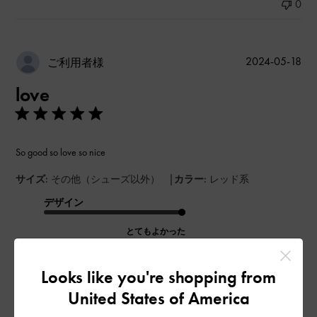
0
公
2024-05-18
ご利用者様
開
love
日
So good so love so nice
|
サイズ:
その他（シューズ以外）
カラー:
レッド系
デザイン
とてもよかった
品質
Looks like you're shopping from
とてもよかった
United States of America