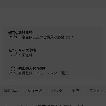
送料無料
一定金額以上のご購入が必要です*
サイズ交換
１回無料
初回購入10%OFF
会員登録＋ニュースレター購読
新着商品
シューズ
バッグ
財布
ファッシ
Site footer