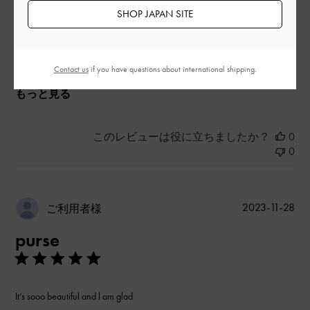
SHOP JAPAN SITE
品質
よかった
Contact us
if you have questions about international shipping.
もっと見る
このレビューは役に立ちましたか？
0
0
公
2023-11-28
ご利用者様
開
purse
日
It’s sooo beautiful and l am glad