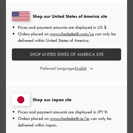
もっと見る
Shop our United States of America site
このレビューは役に立ちましたか？
0
Prices and payment amounts are displayed in
US $
.
0
Orders placed on
www.charleskeith.com/us
can only be
delivered within United States of America.
公
2024-05-07
ご利用者様
SHOP UNITED STATES OF AMERICA SITE
開
nanさんのレビュー
日
Preferred Language:
凄く使い勝手良くて買って良かったです。色味が若干蛍光ピン
クっぽい感じでしたが許容範囲です。
Shop our Japan site
|
サイズ:
その他（シューズ以外）
カラー:
ピンク系
Prices and payment amounts are displayed in
JPY ¥
.
Orders placed on
www.charleskeith.jp/jp
can only be
デザイン
delivered within Japan.
とてもよかった