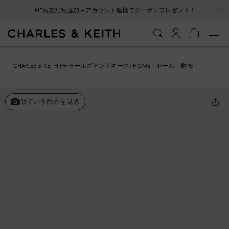
…
…
LINEお友だち追加＋アカウント連携でクーポンプレゼント！
CHARLES & KEITH (チャールズアンドキース) HOME
セール
財布
スナップボタン スモールウォレット
似ている商品を見る