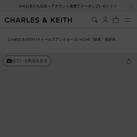
LINEお友だち追加＋アカウント連携でクーポンプレゼント！
…
…
会員登録＋ニュースレター登録で10%OFFクーポンプレゼント！
CHARLES & KEITH (チャールズアンドキース) HOME
財布
長財布
トップジップ ロングウォレット
似ている商品を見る