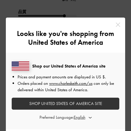
品質
よかった
Looks like you're shopping from
もっと見る
United States of America
このレビューは役に立ちましたか？
0
0
Shop our United States of America site
Prices and payment amounts are displayed in
US $
.
Orders placed on
www.charleskeith.com/us
can only be
公
2024-05-26
ご利用者様
delivered within United States of America.
開
フォンさんのレビュー
日
SHOP UNITED STATES OF AMERICA SITE
Preferred Language:
とても綺麗😍