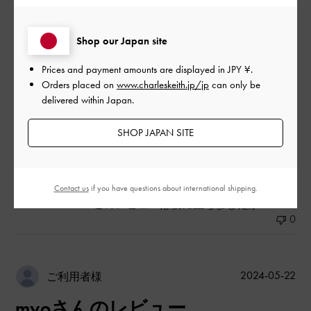
|
サイズ:
その他（シューズ以外）
カラー:
ブラック系
デザイン
Shop our Japan site
とてもよかった
Prices and payment amounts are displayed in
JPY ¥
.
Orders placed on
www.charleskeith.jp/jp
can only be
品質
delivered within Japan.
とてもよかった
SHOP JAPAN SITE
もっと見る
Contact us
if you have questions about international shipping.
このレビューは役に立ちましたか？
0
0
公
2024-05-22
ご利用者様
開
myoさんのレビュー
日