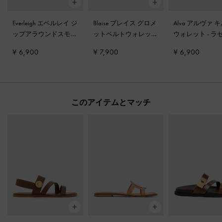
Everleigh エベルレイ ジ
Blaise ブレイス グロメ
Alva アルヴァ 
ップアラウンドスモー
ットベルトウォレット
ウォレット
-
ラ
ルウォレット
-
チョコ
-
ディストレスドコー
ブラウン
¥ 6,900
¥ 7,900
¥ 6,900
レート
ヒー
このアイテムとマッチ