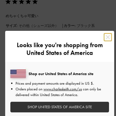
めちゃくちゃ可愛い
|
サイズ:
その他（シューズ以外）
カラー:
ブラック系
デザイン
Looks like you're shopping from
よかった
United States of America
品質
よかった
Shop our United States of America site
もっと見る
Prices and payment amounts are displayed in
US $
.
Orders placed on
www.charleskeith.com/us
can only be
delivered within United States of America.
このレビューは役に立ちましたか？
0
0
SHOP UNITED STATES OF AMERICA SITE