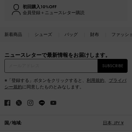
初回購入10%OFF
会員登録＋ニュースレター購読
新着商品
シューズ
バッグ
財布
ファッシ
Site footer
ニュースレターで最新情報をお届けします。​
SUBSCRIBE
※「登録する」ボタンをクリックすると、
利用規約
、
プライバ
シー規約
に同意したものとみなします。
国/地域:
日本,
JPY ¥