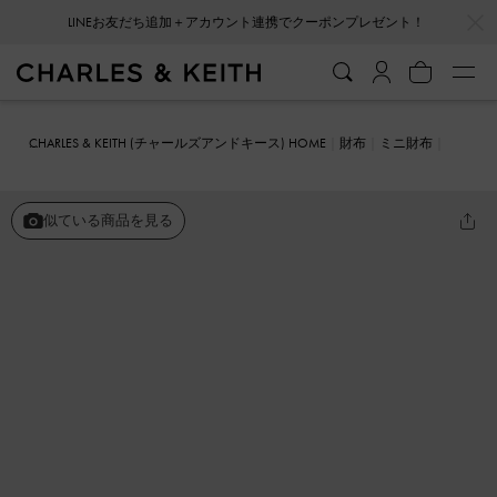
LINEお友だち追加＋アカウント連携でクーポンプレゼント！
…
…
会員登録＋ニュースレター登録で10%OFFクーポンプレゼント！
CHARLES & KEITH (チャールズアンドキース) HOME
財布
ミニ財布
Charlot シャーロット ウォレット
似ている商品を見る