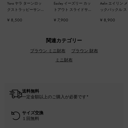
Yara ヤラ ターンロッ
Easley イーズリー カッ
Aelin エイリン 
クストラッピーサンダ
トアウト スライドサ
ックバックル ス
ル
-
ダークブラウン
ンダル
-
トフィー
ッピーサンダル
¥ 8,500
¥ 7,900
¥ 8,900
ャック
関連カテゴリー
ブラウン ミニ財布
ブラウン 財布
ミニ財布
送料無料
一定金額以上のご購入が必要です*
サイズ交換
１回無料