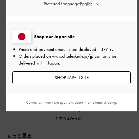
Preferred Language:
公
2024-09-21
ご利用者様
開
nguさんのレビュー
日
Shop our Japan site
きれいですよ🤩
Prices and payment amounts are displayed in
JPY ¥
.
Orders placed on
www.charleskeith.jp/jp
can only be
日本語に翻訳する
delivered within Japan.
|
サイズ:
その他（シューズ以外）
カラー:
ブラック系
SHOP JAPAN SITE
デザイン
とてもよかった
Contact us
if you have questions about international shipping.
品質
とてもよかった
もっと見る