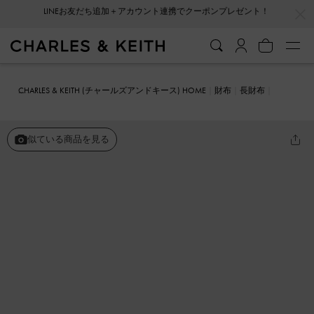
…
…
会員登録＋ニュースレター登録で10%OFFクーポンプレゼント！
CHARLES & KEITH (チャールズアンドキース) HOME
財布
長財布
タッセル ロングウォレット
似ている商品を見る