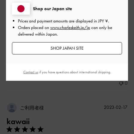
デザイン
Shop our Japan site
とてもよかった
Prices and payment amounts are displayed in
JPY ¥
.
Orders placed on
www.charleskeith.jp/jp
can only be
品質
delivered within Japan.
とてもよかった
SHOP JAPAN SITE
もっと見る
Contact us
if you have questions about international shipping.
このレビューは役に立ちましたか？
0
0
公
2023-02-17
ご利用者様
開
kawaii
日