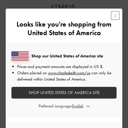
とてもよかった
もっと見る
Looks like you're shopping from
United States of America
このレビューは役に立ちましたか？
0
0
Shop our United States of America site
Prices and payment amounts are displayed in
US $
.
公
2023-03-02
ご利用者様
Orders placed on
www.charleskeith.com/us
can only be
開
delivered within United States of America.
オシャレ
日
SHOP UNITED STATES OF AMERICA SITE
Preferred Language:
おしゃれ。使いやすい。でもカードを全部入れるとパンパンで
閉まらない:)
|
サイズ:
その他（シューズ以外）
カラー:
グリーン系