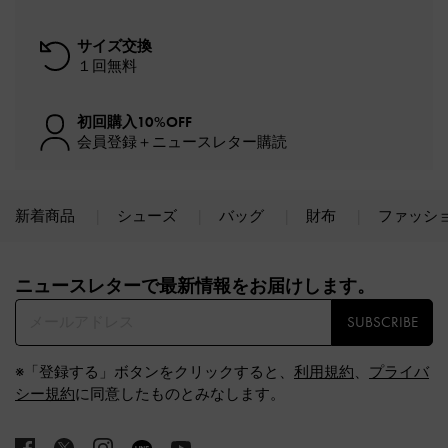
サイズ交換
１回無料
初回購入10%OFF
会員登録＋ニュースレター購読
新着商品
シューズ
バッグ
財布
ファッシ
Site footer
ニュースレターで最新情報をお届けします。​
SUBSCRIBE
※「登録する」ボタンをクリックすると、
利用規約
、
プライバ
シー規約
に同意したものとみなします。