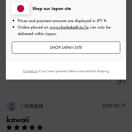
デザイン
Shop our Japan site
とてもよかった
Prices and payment amounts are displayed in
JPY ¥
.
Orders placed on
www.charleskeith.jp/jp
can only be
品質
delivered within Japan.
とてもよかった
SHOP JAPAN SITE
もっと見る
Contact us
if you have questions about international shipping.
このレビューは役に立ちましたか？
0
0
公
2023-02-17
ご利用者様
開
kawaii
日