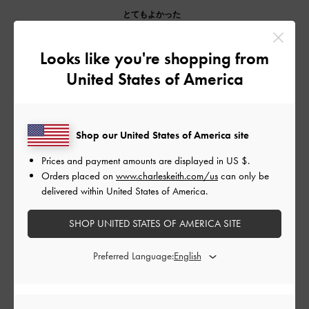
とてもよかった
もっと見る
Looks like you're shopping from
United States of America
このレビューは役に立ちましたか？
0
0
Shop our United States of America site
Prices and payment amounts are displayed in
US $
.
公
2023-03-02
ご利用者様
Orders placed on
www.charleskeith.com/us
can only be
開
delivered within United States of America.
オシャレ
日
SHOP UNITED STATES OF AMERICA SITE
Preferred Language:
おしゃれ。使いやすい。でもカードを全部入れるとパンパンで
閉まらない:)
|
サイズ:
その他（シューズ以外）
カラー:
グリーン系