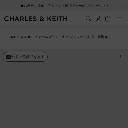
…
…
LINEお友だち追加＋アカウント連携でクーポンプレゼント！
会員登録＋ニュースレター登録で10%OFFクーポンプレゼント！
CHARLES & KEITH (チャールズアンドキース) HOME
財布
長財布
タッセル ロングウォレット
似ている商品を見る