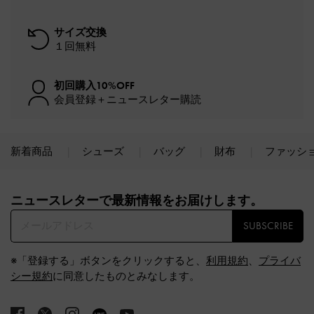
サイズ交換
１回無料
初回購入10%OFF
会員登録＋ニュースレター購読
新着商品
シューズ
バッグ
財布
ファッシ
Site footer
ニュースレターで最新情報をお届けします。​
SUBSCRIBE
※「登録する」ボタンをクリックすると、
利用規約
、
プライバ
シー規約
に同意したものとみなします。