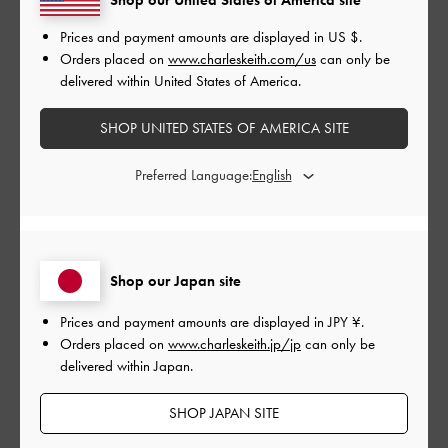
公
2024-01-21
ご利用者様
開
Prices and payment amounts are displayed in
US $
.
kawaii 大好き
日
Orders placed on
www.charleskeith.com/us
can only be
delivered within United States of America.
SHOP UNITED STATES OF AMERICA SITE
Kawaii 大好き
Preferred Language:
|
サイズ:
その他（シューズ以外）
カラー:
ブラック系
デザイン
とてもよかった
Shop our Japan site
品質
Prices and payment amounts are displayed in
JPY ¥
.
とてもよかった
Orders placed on
www.charleskeith.jp/jp
can only be
delivered within Japan.
もっと見る
SHOP JAPAN SITE