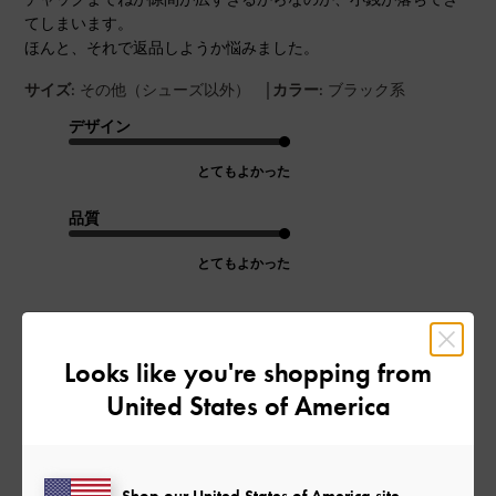
てしまいます。
ほんと、それで返品しようか悩みました。
|
サイズ:
その他（シューズ以外）
カラー:
ブラック系
デザイン
とてもよかった
品質
とてもよかった
もっと見る
Looks like you're shopping from
このレビューは役に立ちましたか？
0
United States of America
0
Shop our United States of America site