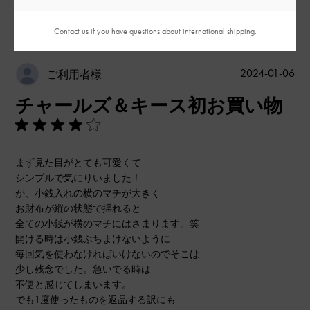
このレビューは役に立ちましたか？
0
0
Contact us
if you have questions about international shipping.
公
2024-01-06
ご利用者様
開
チャールズ＆キース初お買い物
日
まず見た目がとても可愛くて
シンプルで気にりいました！
が、小銭入れの横のマチが大きく
お財布が縦の状態で揺れると
全ての小銭が横のマチにはさまります。笑
開ける時は小銭ぶちまけないように
毎回気を使わなければいけないのでそこは
少し残念でした。急いでる時は
不便と感じてしまいます。
でも1度使ったものを返品する訳にも