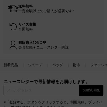
送料無料
一定金額以上のご購入が必要です*
サイズ交換
１回無料
初回購入10%OFF
会員登録＋ニュースレター購読
新着商品
シューズ
バッグ
財布
ファッシ
Site footer
ニュースレターで最新情報をお届けします。​
SUBSCRIBE
※「登録する」ボタンをクリックすると、
利用規約
、
プライバ