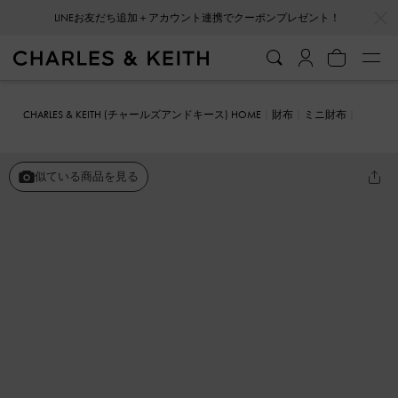
…
…
会員登録＋ニュースレター登録で10%OFFクーポンプレゼント！
CHARLES & KEITH (チャールズアンドキース) HOME
財布
ミニ財布
Anwen アンウェン キルトジップアラウンドウォレット
似ている商品を見る