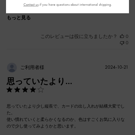
とてもよかった
Contact us
if you have questions about international shipping.
もっと見る
このレビューは役に立ちましたか？
0
0
公
2024-10-21
ご利用者様
開
思っていたより…
日
思っていたより少し縦長で、カードの出し入れが結構大変でし
た。
使い慣れていくと柔らかくなるのか、色はすごくお気に入りな
ので少し使ってみようかと思います。