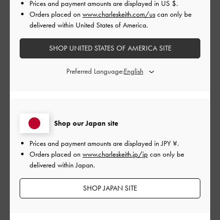
Prices and payment amounts are displayed in
US $
.
Orders placed on
www.charleskeith.com/us
can only be
delivered within United States of America.
公
2026-04-25
ご利用者様
開
SHOP UNITED STATES OF AMERICA SITE
お気に入りで毎日使ってます！
日
Preferred Language:
色味といい大きさといい求めていたもので、本当に可愛くて大
切にたくさん使ってます！
日本上陸する前からCHARLES&KITHが大好きで少しずつコレクシ
Shop our Japan site
ョンを増やしていくのがこれからも楽しみです！
Prices and payment amounts are displayed in
JPY ¥
.
|
サイズ:
その他（シューズ以外）
カラー:
ブルー系
Orders placed on
www.charleskeith.jp/jp
can only be
デザイン
delivered within Japan.
とてもよかった
SHOP JAPAN SITE
品質