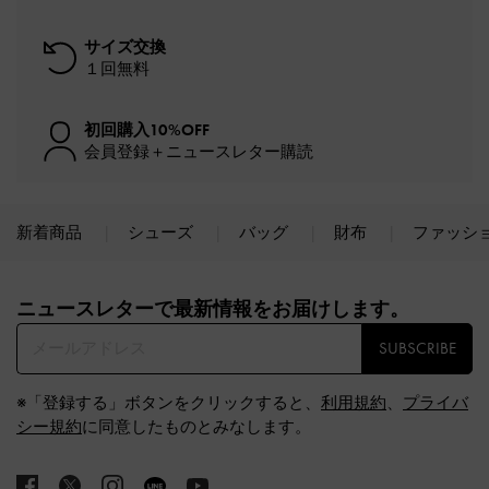
サイズ交換
１回無料
初回購入10%OFF
会員登録＋ニュースレター購読
新着商品
シューズ
バッグ
財布
ファッシ
Site footer
ニュースレターで最新情報をお届けします。​
SUBSCRIBE
※「登録する」ボタンをクリックすると、
利用規約
、
プライバ
シー規約
に同意したものとみなします。