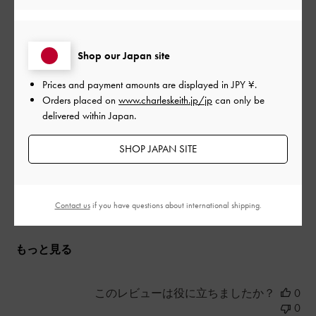
革が触り心地良いです｡
少し分厚いのでガビーヌサドルバッグはこのお財布を入れるだ
けでもパンパンです｡ですがやっぱりデザインが素敵なので◎
Shop our Japan site
カードポケットが多いのはいいですが､出し入れがしにくい(新し
いからかもしれませんが)ので快適さは星3です
Prices and payment amounts are displayed in
JPY ¥
.
|
Orders placed on
www.charleskeith.jp/jp
can only be
サイズ:
その他（シューズ以外）
カラー:
ブラック系
delivered within Japan.
デザイン
SHOP JAPAN SITE
とてもよかった
品質
Contact us
if you have questions about international shipping.
とてもよかった
もっと見る
このレビューは役に立ちましたか？
0
0