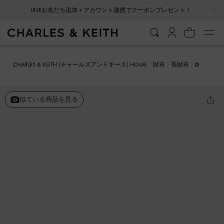
…
…
LINEお友だち追加＋アカウント連携でクーポンプレゼント！
会員登録＋ニュースレター登録で10%OFFクーポンプレゼント！
CHARLES & KEITH (チャールズアンドキース) HOME
財布
長財布
D
anika ダニカ キルトロングウォレット
似ている商品を見る