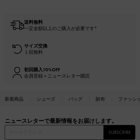
送料無料
一定金額以上のご購入が必要です*
サイズ交換
１回無料
初回購入10%OFF
会員登録＋ニュースレター購読
新着商品
シューズ
バッグ
財布
ファッシ
Site footer
ニュースレターで最新情報をお届けします。​
SUBSCRIBE