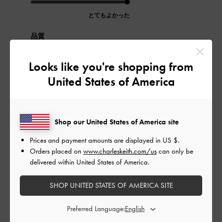
とてもよかった
品質
とてもよかった
Looks like you're shopping from
United States of America
もっと見る
このレビューは役に立ちましたか？
0
Shop our United States of America site
0
Prices and payment amounts are displayed in
US $
.
Orders placed on
www.charleskeith.com/us
can only be
delivered within United States of America.
公
2024-03-18
ご利用者様
開
触り心地が良い
SHOP UNITED STATES OF AMERICA SITE
日
Preferred Language: