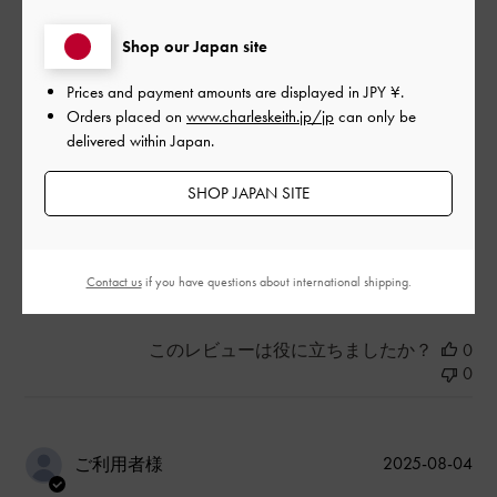
す。
|
Shop our Japan site
サイズ:
その他（シューズ以外）
カラー:
ベージュ系
デザイン
Prices and payment amounts are displayed in
JPY ¥
.
Orders placed on
www.charleskeith.jp/jp
can only be
とてもよかった
delivered within Japan.
品質
SHOP JAPAN SITE
とてもよかった
もっと見る
Contact us
if you have questions about international shipping.
このレビューは役に立ちましたか？
0
0
公
2025-08-04
ご利用者様
開