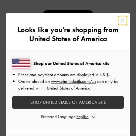
レビューを書く
Looks like you're shopping from
United States of America
フィルター
並べ替え
最新
:
Shop our United States of America site
Prices and payment amounts are displayed in
US $
.
公
2026-04-26
ご利用者様
Orders placed on
www.charleskeith.com/us
can only be
開
delivered within United States of America.
とても使いやすいです！
日
SHOP UNITED STATES OF AMERICA SITE
Preferred Language:
カードもたくさん入るし、軽くて持ち運びやすいし、上品なデ
ザインで値段より高く見えるしといいとこづくめです！希望の
色は売り切れでしたが、代わりに購入した色もお気に入りで