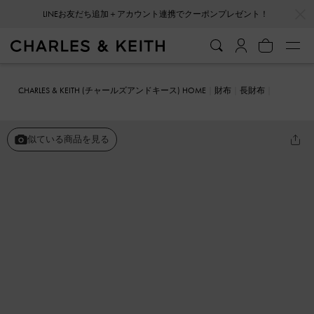
…
…
LINEお友だち追加＋アカウント連携でクーポンプレゼント！
CHARLES & KEITH (チャールズアンドキース) HOME
財布
長財布
ジップアラウンド ロングウォレット
似ている商品を見る