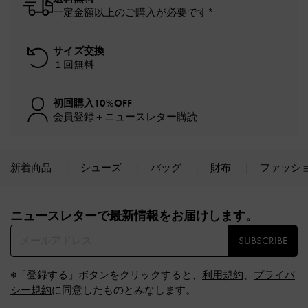
一定金額以上のご購入が必要です*
サイズ交換
１回無料
初回購入10%OFF
会員登録＋ニュースレター購読
新着商品
シューズ
バッグ
財布
ファッシ
Site footer
ニュースレターで最新情報をお届けします。​
SUBSCRIBE
※「登録する」ボタンをクリックすると、
利用規約
、
プライバ
シー規約
に同意したものとみなします。