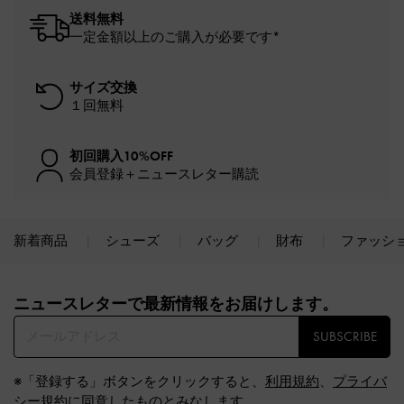
送料無料
一定金額以上のご購入が必要です*
サイズ交換
１回無料
初回購入10%OFF
会員登録＋ニュースレター購読
新着商品
シューズ
バッグ
財布
ファッシ
Site footer
ニュースレターで最新情報をお届けします。​
SUBSCRIBE
※「登録する」ボタンをクリックすると、
利用規約
、
プライバ
シー規約
に同意したものとみなします。