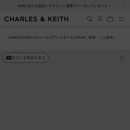
…
…
LINEお友だち追加＋アカウント連携でクーポンプレゼント！
CHARLES & KEITH (チャールズアンドキース) HOME
財布
ミニ財布
Tillie ティリー キルトウォレット
似ている商品を見る