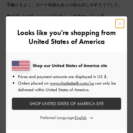
手触りもよく、カード収納もあり小銭も出しやすそうでした。
|
サイズ:
その他（シューズ以外）
カラー:
ブルー系
デザイン
Looks like you're shopping from
とてもよかった
United States of America
品質
とてもよかった
Shop our United States of America site
Prices and payment amounts are displayed in
US $
.
もっと見る
Orders placed on
www.charleskeith.com/us
can only be
delivered within United States of America.
このレビューは役に立ちましたか？
0
SHOP UNITED STATES OF AMERICA SITE
0
Preferred Language:
公
2023-06-03
ご利用者様