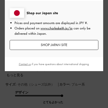
開
良い財布です
日
Shop our Japan site
Prices and payment amounts are displayed in
JPY ¥
.
キルティングの柔らかそうな感じと金具のアクセントに魅かれ
Orders placed on
www.charleskeith.jp/jp
can only be
て、グリーンとネイビーを買いました。ネイビーはいろいろな
delivered within Japan.
バッグと合わせられるので、よい色だと思います。ただ、個人
的に小銭の出し入れが少々、しづらいところが惜しいかと。
SHOP JAPAN SITE
それ以外は、カードはたくさん入るし（わたしには十分です）
お札をいれるところも２か所あるので紙幣の種類によって入れ
分けています。サイズも、ほんとうはもう少し小さいものをと
思っていたのですが、デザインにひかれて購入しました。お財
Contact us
if you have questions about international shipping.
布は、その人の人となりを表すものと言われています。良...
もっと見る
|
サイズ:
その他（シューズ以外）
カラー:
ブルー系
デザイン
とてもよかった