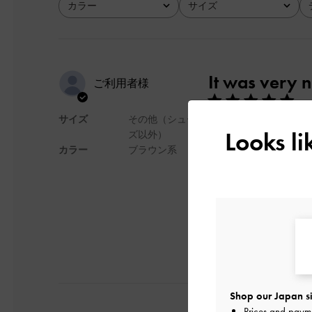
カラー
サイズ
全て
全て
It was very 
ご利用者様
サイズ
その他（シュー
It was very nice and goo
Looks l
ズ以外）
デザイン
カラー
ブラウン系
日本語に翻訳する
Shop our Japan si
Prices and paym