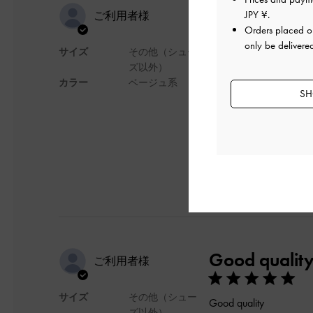
I love the qu
JPY ¥
.
ご利用者様
Orders placed 
only be delivere
サイズ
その他（シュー
I love the quality 😭 and
ズ以外）
デザイン
カラー
ベージュ系
SH
日本語に翻訳する
Good qualit
ご利用者様
サイズ
その他（シュー
Good quality
ズ以外）