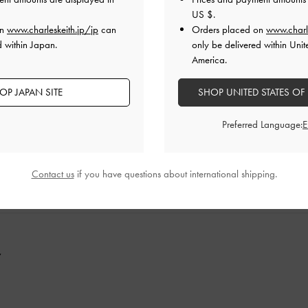
ality 😭
US $
.
on
www.charleskeith.jp/jp
can
Orders placed on
www.charl
d within Japan.
only be delivered within Unit
 the finishing is so good
America.
品質
快適さ
OP JAPAN SITE
SHOP UNITED STATES OF
とてもよかった
とてもよかった
とても
Preferred Language:
Contact us
if you have questions about international shipping.
y