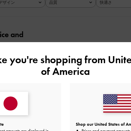
デザイン
品質
快適さ
全て
全て
全て
nice and
d quilty
ike you're shopping from
Unite
品質
快適さ
of America
とてもよかった
とてもよかった
とても
te
Shop our United States of Am
ent amounts are displayed in
Prices and payment amounts 