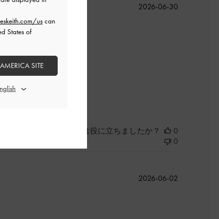
公
2026-06-30
開
eskeith.com/us
can
日
ed States of
 AMERICA SITE
よかった
このレビューは役に立ちましたか？
0
0
公
2026-06-02
開
日