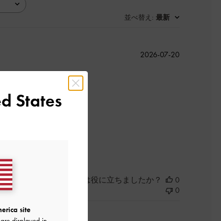
並べ替え
最新
:
公
2026-07-20
開
日
d States
よかった
このレビューは役に立ちましたか？
0
0
erica site
are displayed in