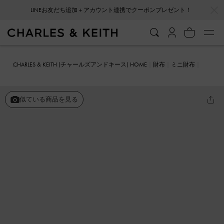
…
…
会員登録＋ニュースレター登録で10%OFFクーポンプレゼント！
CHARLES & KEITH (チャールズアンドキース) HOME
財布
ミニ財布
Nasrin ナスリン ジオメトリックウォレット
似ている商品を見る