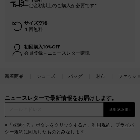
一定金額以上のご購入が必要です*
サイズ交換
１回無料
初回購入10%OFF
会員登録＋ニュースレター購読
新着商品
シューズ
バッグ
財布
ファッシ
Site footer
ニュースレターで最新情報をお届けします。​
SUBSCRIBE
※「登録する」ボタンをクリックすると、
利用規約
、
プライバ
シー規約
に同意したものとみなします。