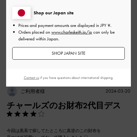
品質
Shop our Japan site
とてもよかった
Prices and payment amounts are displayed in
JPY ¥
.
Orders placed on
www.charleskeith.jp/jp
can only be
delivered within Japan.
もっと見る
SHOP JAPAN SITE
このレビューは役に立ちましたか？
0
0
Contact us
if you have questions about international shipping.
公
2024-03-20
ご利用者様
開
チャールズのお財布2代目デス
日
今回は黒系で探してたところに真逆のこの財布を