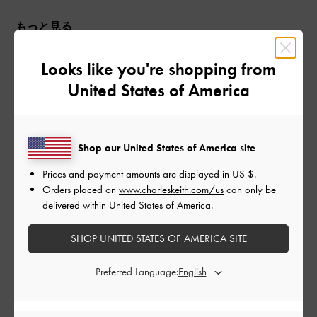
もっと見る
Looks like you're shopping from
このレビューは役に立ちましたか？
0
0
United States of America
公
2024-03-20
ご利用者様
Shop our United States of America site
開
高見え！
日
Prices and payment amounts are displayed in
US $
.
Orders placed on
www.charleskeith.com/us
can only be
delivered within United States of America.
お値段の割に可愛すぎる
SHOP UNITED STATES OF AMERICA SITE
|
サイズ:
その他（シューズ以外）
カラー:
ブラック系
Preferred Language:
デザイン
とてもよかった