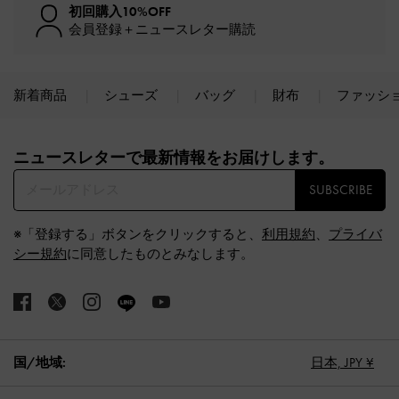
初回購入10%OFF
会員登録＋ニュースレター購読
新着商品
シューズ
バッグ
財布
ファッシ
Site footer
ニュースレターで最新情報をお届けします。​
SUBSCRIBE
※「登録する」ボタンをクリックすると、
利用規約
、
プライバ
シー規約
に同意したものとみなします。
国/地域:
日本,
JPY ¥