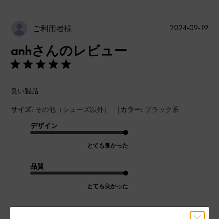
公
2024-09-19
ご利用者様
開
anhさんのレビュー
日
良い製品
|
サイズ:
その他（シューズ以外）
カラー:
ブラック系
デザイン
とても良かった
品質
とても良かった
もっと見る