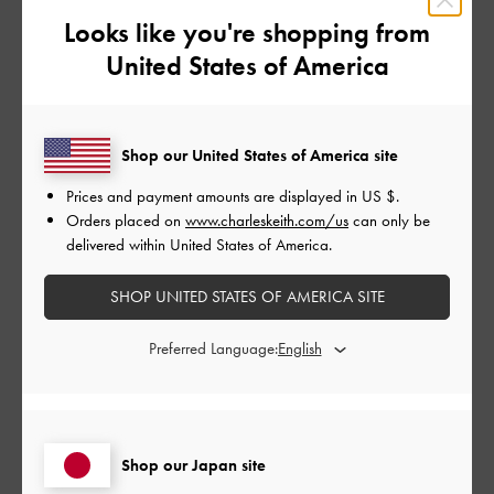
Looks like you're shopping from
このレビューは役に立ちましたか？
0
United States of America
0
Shop our United States of America site
公
2024-09-06
ご利用者様
開
Prices and payment amounts are displayed in
US $
.
収納たくさん
日
Orders placed on
www.charleskeith.com/us
can only be
delivered within United States of America.
SHOP UNITED STATES OF AMERICA SITE
カードもいっぱい入れられてお札とレシート分けられる！
収納ありすぎてびっくり！程よい高級感もあってでも値段はお
Preferred Language:
手ごろでお気に入りです
|
サイズ:
その他（シューズ以外）
カラー:
ベージュ系
デザイン
Shop our Japan site
とても良かった