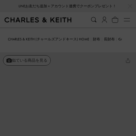
…
…
会員登録＋ニュースレター登録で10%OFFクーポンプレゼント！
CHARLES & KEITH (チャールズアンドキース) HOME
財布
長財布
Cr
essida クレシダ キルトロングウォレット
似ている商品を見る