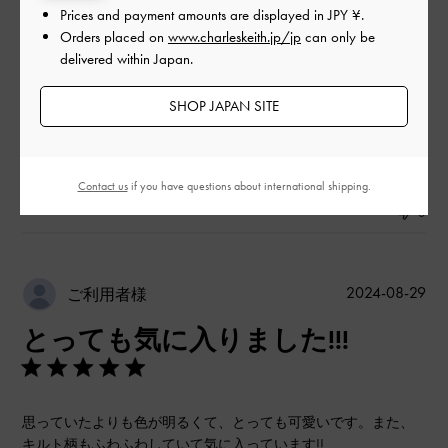
Prices and payment amounts are displayed in
JPY ¥
.
品質
Orders placed on
www.charleskeith.jp/jp
can only be
delivered within Japan.
良かった
SHOP JAPAN SITE
もっと見る
Contact us
if you have questions about international shipping.
このレビューは役に立ちましたか？
0
0
公
2024-08-29
ご利用者様
開
とっても気に入りました!!!
日
思っていたよりも色が明るくて、とっても可愛いです。また、
キルト柄もふわふわしていて気に入っています!!