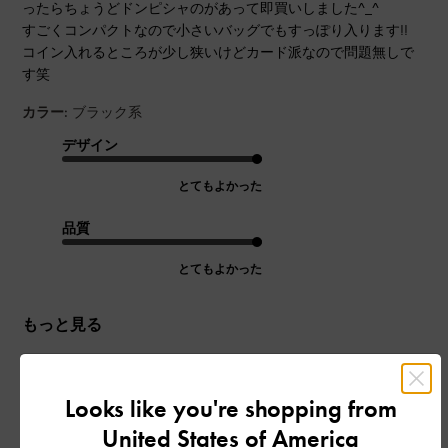
ったらちょうどドンピシャのがあって即買いしました^_^
すごくコンパクトなので小さいバッグでもすっぽり入ります!!
コイン入れるところが少し狭いけどカード派なので問題無しで
す笑
カラー:
ブラック系
デザイン
とてもよかった
品質
とてもよかった
もっと見る
このレビューは役に立ちましたか？
0
Looks like you're shopping from
0
United States of America