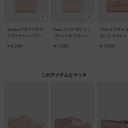
Apolline アポリーネ テ
Reese リース ボウ トッ
Tricha トリチャ
クスチャートップジッ
プハンドル リスレッ
ロック ウォレ
プウォレット
-
ソフト
ト
-
ソフトピンク
ンク
¥ 6,500
¥ 7,500
¥ 7,500
ピンク
このアイテムとマッチ