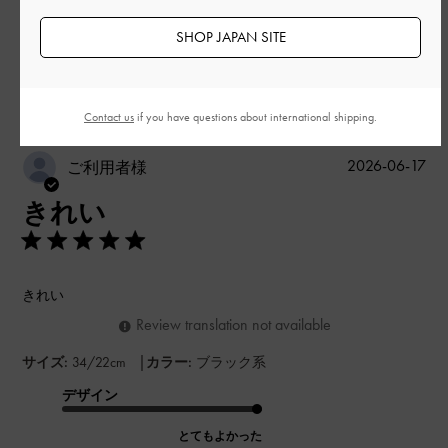
もっと見る
SHOP JAPAN SITE
このレビューは役に立ちましたか？
0
0
Contact us
if you have questions about international shipping.
公
2026-06-17
ご利用者様
開
きれい
日
きれい
Review translation not available
|
サイズ:
34/22cm
カラー:
ブラック系
デザイン
とてもよかった