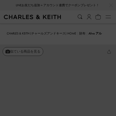
LINEお友だち追加＋アカウント連携でクーポンプレゼント！
…
…
会員登録＋ニュースレター登録で10%OFFクーポンプレゼント！
CHARLES & KEITH (チャールズアンドキース) HOME
財布
Alva アル
ヴァ キルテッド トップジップ スモールウォレット
似ている商品を見る