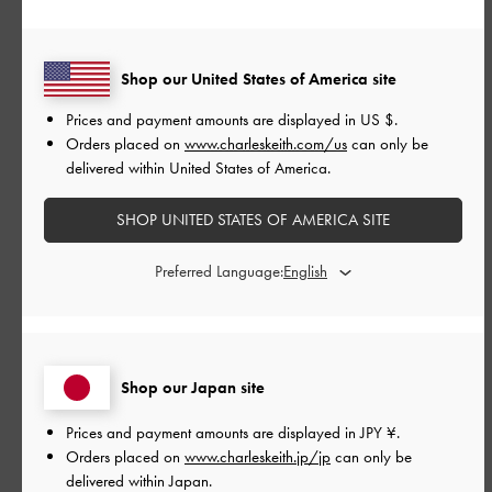
公
2026-06-19
ご利用者様
開
Shop our United States of America site
Ví nhỏ xinh dã man
日
Prices and payment amounts are displayed in
US $
.
Orders placed on
www.charleskeith.com/us
can only be
delivered within United States of America.
Ví nhỏ xinh dã man
日本語に翻訳する
SHOP UNITED STATES OF AMERICA SITE
|
サイズ:
36/23cm
カラー:
ブルー系
Preferred Language:
デザイン
とてもよかった
Shop our Japan site
品質
Prices and payment amounts are displayed in
JPY ¥
.
とてもよかった
Orders placed on
www.charleskeith.jp/jp
can only be
delivered within Japan.