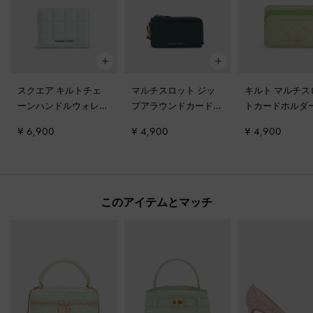
スクエア キルトチェ
マルチスロット ジッ
キルト マルチス
ーンハンドルウォレッ
プアラウンドカードホ
トカードホルダ
ト
-
セージグリーン
ルダー
-
ダークグリー
ッチャグリーン
¥ 6,900
¥ 4,900
¥ 4,900
ン
このアイテムとマッチ