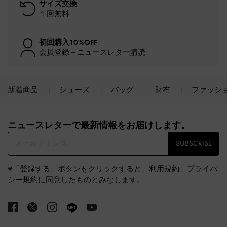
サイズ交換
１回無料
初回購入10%OFF
会員登録＋ニュースレター購読
新着商品
シューズ
バッグ
財布
ファッシ
Site footer
ニュースレターで最新情報をお届けします。​
SUBSCRIBE
※「登録する」ボタンをクリックすると、
利用規約
、
プライバ
シー規約
に同意したものとみなします。