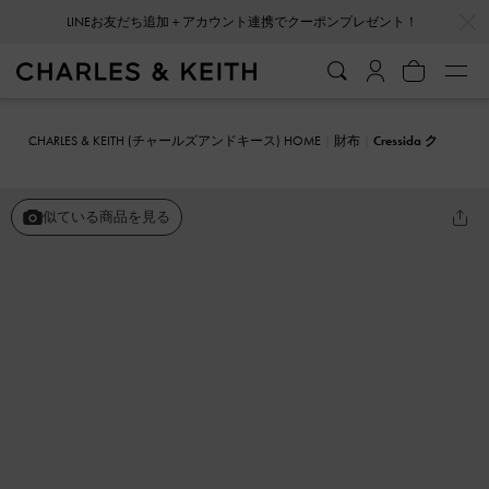
…
…
LINEお友だち追加＋アカウント連携でクーポンプレゼント！
CHARLES & KEITH (チャールズアンドキース) HOME
財布
Cressida ク
レシダ キルトリストレット
似ている商品を見る