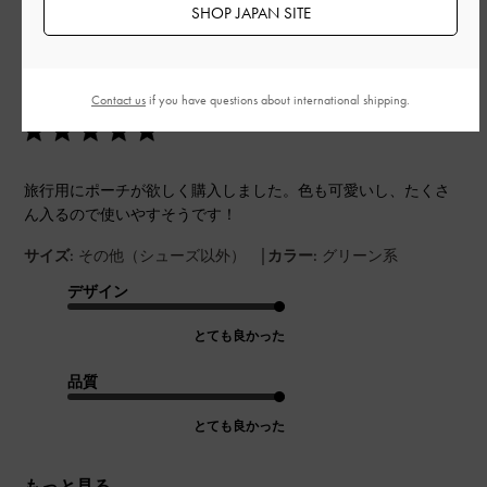
SHOP JAPAN SITE
公
2024-05-21
ご利用者様
開
写真の通りの可愛さです！
日
Contact us
if you have questions about international shipping.
旅行用にポーチが欲しく購入しました。色も可愛いし、たくさ
ん入るので使いやすそうです！
|
サイズ:
その他（シューズ以外）
カラー:
グリーン系
デザイン
とても良かった
品質
とても良かった
もっと見る