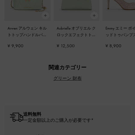
Arwen アルウェン キル
Aubrielle オブリエル ク
Emmy エミー 
トトップハンドルバニ
ロックエフェクトトッ
ッドトゥパンプ
ティバッグ
-
ミントグ
プハンドルバッグ
-
ミ
ンク
¥ 9,900
¥ 12,500
¥ 8,900
リーン
ントグリーン
関連カテゴリー
グリーン 財布
送料無料
一定金額以上のご購入が必要です*