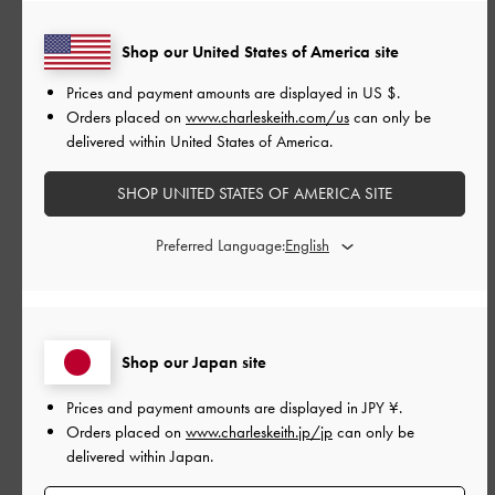
ちょっとしたお出かけに重宝してます。
Shop our United States of America site
それにバッグ インしても使えるので 長く使い続けていける鞄の
ひとつになりました。
Prices and payment amounts are displayed in
US $
.
Orders placed on
www.charleskeith.com/us
can only be
|
サイズ:
その他（シューズ以外）
カラー:
ブラック系
delivered within United States of America.
デザイン
SHOP UNITED STATES OF AMERICA SITE
とても良かった
Preferred Language:
品質
とても良かった
Shop our Japan site
もっと見る
Prices and payment amounts are displayed in
JPY ¥
.
Orders placed on
www.charleskeith.jp/jp
can only be
このレビューは役に立ちましたか？
0
0
delivered within Japan.