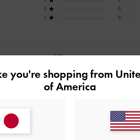
2
0
1
0
快適さ
とても良かった
良かった
ike you're shopping from
Unite
of America
デザイン
品質
快適さ
全て
全て
全て