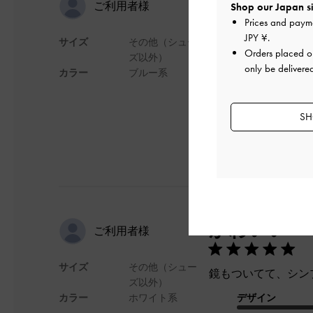
使いやすい
ご利用者様
Shop our Japan si
Prices and paym
JPY ¥
.
サイズ
その他（シュー
重さがある分、iPh
Orders placed 
ズ以外）
only be delivere
カラー
ブルー系
デザイン
SH
かわいい
ご利用者様
サイズ
その他（シュー
鏡もついてて、シン
ズ以外）
カラー
ホワイト系
デザイン