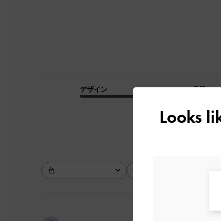
デザイン
品質
とても良かった
Looks l
色
サイズ
全て
全て