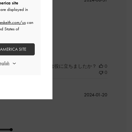
erica site
開
are displayed in
日
eskeith.com/us
can
ed States of
 AMERICA SITE
このレビューは役に立ちましたか？
0
0
公
2024-01-20
開
日