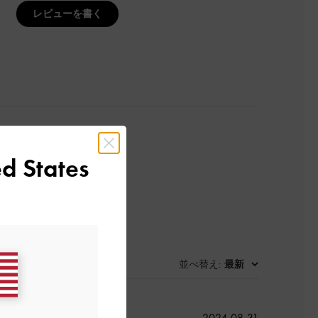
レビューを書く
d States
並べ替え
最新
:
公
2024-08-31