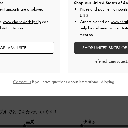
けど
te
Shop our United States of Am
ent amounts are displayed in
Prices and payment amounts 
US $
.
oneから外れやすいのが難点。
on
www.charleskeith.jp/jp
can
Orders placed on
www.charl
d within Japan.
only be delivered within Unit
品質
快適さ
America.
とても良かった
とても良かった
普通
OP JAPAN SITE
SHOP UNITED STATES OF
Preferred Language:
Contact us
if you have questions about international shipping.
プルでとてもかわいいです！
品質
快適さ