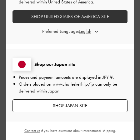
delivered within United States of America.
並べ替え
最新
:
SHOP UNITED STATES OF AMERICA SITE
公
2025-08-26
ご利用者様
Preferred Language:
開
ピンクを購入しました。
日
Shop our Japan site
ピンクを購入しました。色味はパステルで、すごくかわいいで
す。
Prices and payment amounts are displayed in
JPY ¥
.
カード入れは使いやすいのですが、チャックの中に小銭やお札
Orders placed on
www.charleskeith.jp/jp
can only be
を入れると取り出しが難しくてそこが少し難点でした。
delivered within Japan.
でもすごく気に入って財布代わりで使ってます。
SHOP JAPAN SITE
|
サイズ:
その他（シューズ以外）
カラー:
ピンク系
デザイン
Contact us
if you have questions about international shipping.
とてもよくなかった