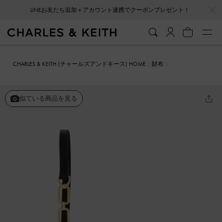
…
…
LINEお友だち追加＋アカウント連携でクーポンプレゼント！
CHARLES & KEITH (チャールズアンドキース) HOME
財布
カードホルダー
Agatha アガサー チェーンアクセントリスレットカ
ードホルダー
似ている商品を見る