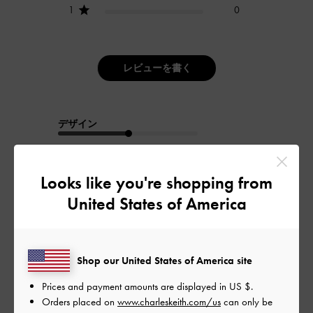
1
0
レビューを書く
デザイン
普通
Looks like you're shopping from
品質
United States of America
よかった
もっと見る
Shop our United States of America site
Prices and payment amounts are displayed in
US $
.
フィルター
Orders placed on
www.charleskeith.com/us
can only be