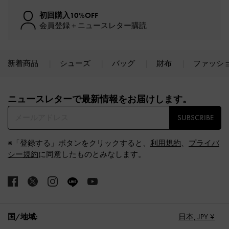
初回購入10%OFF
会員登録＋ニュースレター購読
新着商品
シューズ
バッグ
財布
ファッシ
Site footer
ニュースレターで最新情報をお届けします。​
SUBSCRIBE
※「登録する」ボタンをクリックすると、
利用規約
、
プライバ
シー規約
に同意したものとみなします。
国/地域:
日本,
JPY ¥