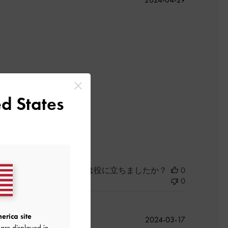
開
日
d States
このレビューは役に立ちましたか？
0
0
erica site
公
2024-03-17
are displayed in