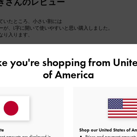
きさんのレビュー
ていたところ、小さい割には
ーが、L字に開いて使いやすいと思い購入しました。
なり入ります、
した。
ike you're shopping from
Unite
品質
快適さ
of America
とてもよかった
とてもよかった
普通
te
Shop our United States of Am
ent amounts are displayed in
Prices and payment amounts 