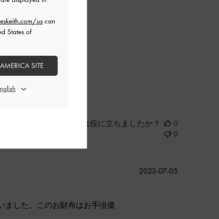
開
日
eskeith.com/us
can
ed States of
れにくかったです。
 AMERICA SITE
よかった
このレビューは役に立ちましたか？
0
0
公
2023-07-05
開
日
いました。このお財布はお手頃価