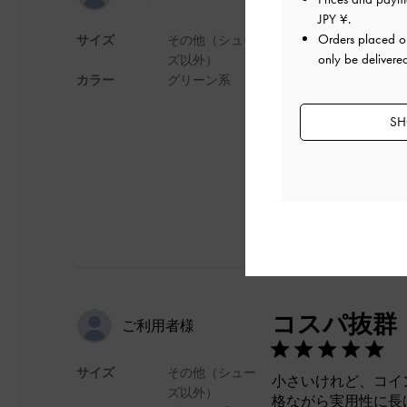
JPY ¥
.
Orders placed 
サイズ
その他（シュー
色がとても可愛いで
only be delivere
ズ以外）
銀のファスナーがと
カラー
グリーン系
サイズも今まで見た
デザイン
SH
コスパ抜群
ご利用者様
サイズ
その他（シュー
小さいけれど、コイ
ズ以外）
格ながら実用性に長