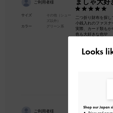
ましゃ大好
ご利用者様
サイズ
その他（シュー
二つ折り財布を探し
ズ以外）
小銭入れのファスナ
カラー
グリーン系
実際、カード類もか
色も大好きな色🩵
ドンピシャでした。
良い買い物ができま
Looks l
デザイン
Shop our Japan si
可愛い
ご利用者様
Prices and paym