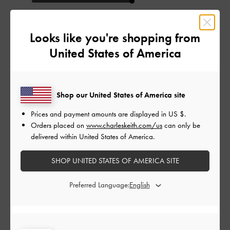
とてもよかった
Looks like you're shopping from
もっと見る
United States of America
このレビューは役に立ちましたか？
0
0
Shop our United States of America site
Prices and payment amounts are displayed in
US $
.
Orders placed on
www.charleskeith.com/us
can only be
公
2024-05-06
ご利用者様
delivered within United States of America.
開
お気に入り❤️
日
SHOP UNITED STATES OF AMERICA SITE
Preferred Language:
カラー サイズ 素材 お気に入りです。ただ 小銭はあまり
使わないから このサイズ デザインで納得して購入しました
が 小銭入れが小さくて 中身が分かりづらいのが 一つだ
け 残念でした。