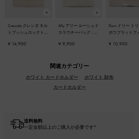
Cressida クレシダ キル
Ally アリー ルーシュド
Dorri ドリー ト
トプッシュロックトッ
スラウチーバッグ
-
ク
ボウプラットフ
プハンドルバッグ
-
ク
リーム
サンダル
-
チョ
¥ 14,900
¥ 9,900
¥ 10,900
リーム
関連カテゴリー
ホワイト カードホルダー
ホワイト 財布
カードホルダー
送料無料
一定金額以上のご購入が必要です*