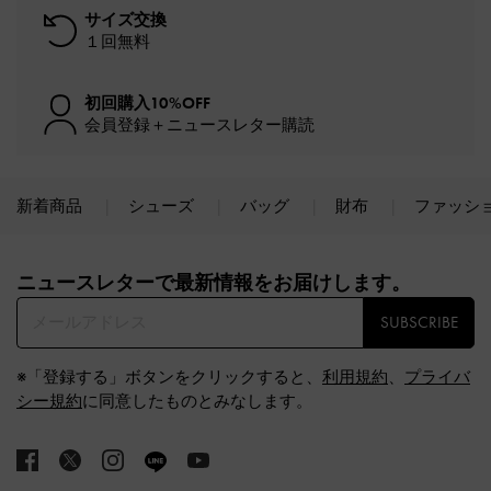
サイズ交換
１回無料
初回購入10%OFF
会員登録＋ニュースレター購読
新着商品
シューズ
バッグ
財布
ファッシ
Site footer
ニュースレターで最新情報をお届けします。​
SUBSCRIBE
※「登録する」ボタンをクリックすると、
利用規約
、
プライバ
シー規約
に同意したものとみなします。