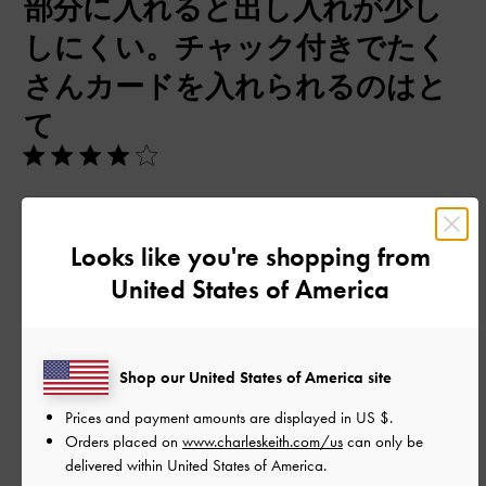
部分に入れると出し入れが少し
しにくい。チャック付きでたく
さんカードを入れられるのはと
て
カードを入れるとパツパツになってしまって、全部のポケット
部分に入れると出し入れが少ししにくい。チャック付きでたく
Looks like you're shopping from
さんカードを入れられるのはとても良かったです
United States of America
|
サイズ:
その他（シューズ以外）
カラー:
ホワイト系
デザイン
Shop our United States of America site
よかった
Prices and payment amounts are displayed in
US $
.
品質
Orders placed on
www.charleskeith.com/us
can only be
delivered within United States of America.
よかった