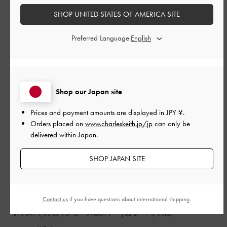
SHOP UNITED STATES OF AMERICA SITE
もっと見る
Preferred Language:
このレビューは役に立ちましたか？
0
0
Shop our Japan site
公
2026-05-01
ご利用者様
Prices and payment amounts are displayed in
JPY ¥
.
開
Orders placed on
www.charleskeith.jp/jp
can only be
可愛い
日
delivered within Japan.
SHOP JAPAN SITE
交通カードをそのまますきゃんできます。
とても使いやすくかわいいです。
小銭入れも付いているので財布を持つことが無くなりました
Contact us
if you have questions about international shipping.
|
サイズ:
その他（シューズ以外）
カラー:
その他