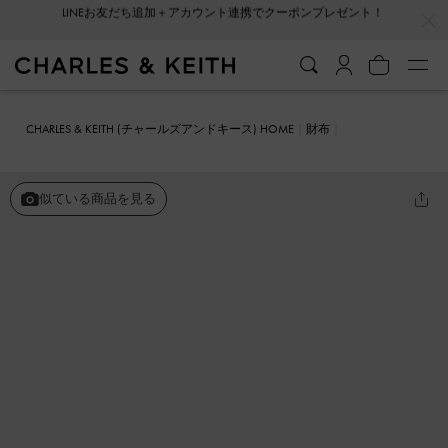
…
…
会員登録＋ニュースレター登録で10%OFFクーポンプレゼント！
CHARLES & KEITH (チャールズアンドキース) HOME
財布
カードホルダー
マルチスロット ジップアラウンドカードホルダー
似ている商品を見る