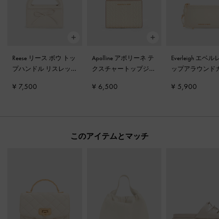
Reese リース ボウ トッ
Apolline アポリーネ テ
Everleigh エベ
プハンドル リスレッ
クスチャートップジッ
ップアラウンド
ト
-
クリーム
プウォレット
-
クリー
ホルダー
-
クリ
¥ 7,500
¥ 6,500
¥ 5,900
ム
このアイテムとマッチ