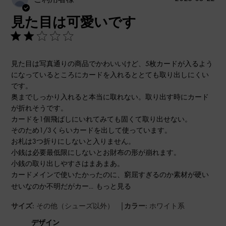
開
見た目は可愛いです
日
見た目は写真通りの商品でかわいいけど、5枚カードが入るよう
になっているところにカードを入れるととても取り出しにくい
です。
奥までしっかり入れると本当に取れない。取り出す時にカード
が折れそうです。
カードを1個飛ばしにいれてみても固くて取り出せない。
そのため1/3くらいカードを出して使っています。
お札は3つ折りにしないと入りません。
小銭は必要最低限にしないとお財布の形が崩れます。
小銭の取り出しやすさはまあまあ。
カードメインで使いたかったのに、窮屈すぎるのか素材が硬い
せいなのか不明だがカー...
もっと見る
|
サイズ:
その他（シューズ以外）
カラー:
ホワイト系
デザイン