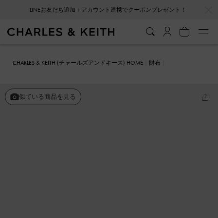
…
…
会員登録＋ニュースレター登録で10%OFFクーポンプレゼント！
CHARLES & KEITH (チャールズアンドキース) HOME
財布
カードホルダー
Gemma ジェマ キルトカードホルダー
似ている商品を見る