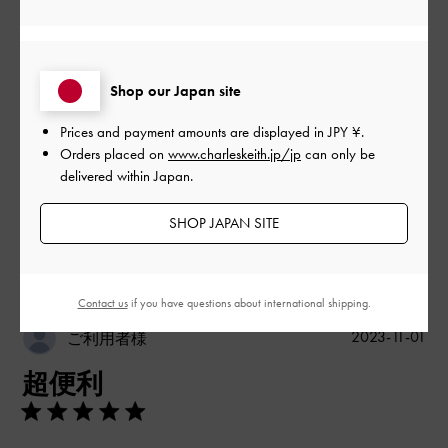
とてもよかった
品質
Shop our Japan site
とてもよかった
Prices and payment amounts are displayed in
JPY ¥
.
Orders placed on
www.charleskeith.jp/jp
can only be
もっと見る
delivered within Japan.
SHOP JAPAN SITE
このレビューは役に立ちましたか？
0
0
Contact us
if you have questions about international shipping.
公
2023-11-01
ご利用者様
開
超便利
日