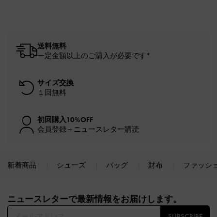
送料無料
一定金額以上のご購入が必要です*
サイズ交換
１回無料
初回購入10%OFF
会員登録＋ニュースレター購読
新着商品
シューズ
バッグ
財布
ファッシ
Site footer
ニュースレターで最新情報をお届けします。​
SUBSCRIBE