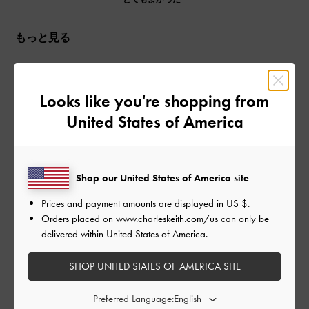
もっと見る
このレビューは役に立ちましたか？
0
0
Looks like you're shopping from
United States of America
公
2023-11-02
ご利用者様
開
Shop our United States of America site
teaさんのレビュー
日
Prices and payment amounts are displayed in
US $
.
Orders placed on
www.charleskeith.com/us
can only be
delivered within United States of America.
使いやすいお財布でデザインも可愛くて、ずっと
使ってます🤎🤎
SHOP UNITED STATES OF AMERICA SITE
|
サイズ:
その他（シューズ以外）
カラー:
ホワイト系
Preferred Language:
デザイン