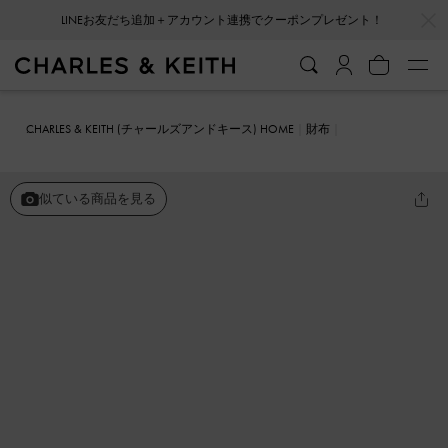
…
…
LINEお友だち追加＋アカウント連携でクーポンプレゼント！
CHARLES & KEITH (チャールズアンドキース) HOME
財布
カードホルダー
Aubrielle オブリエル ステッチトリムジップカード
ホルダー
似ている商品を見る