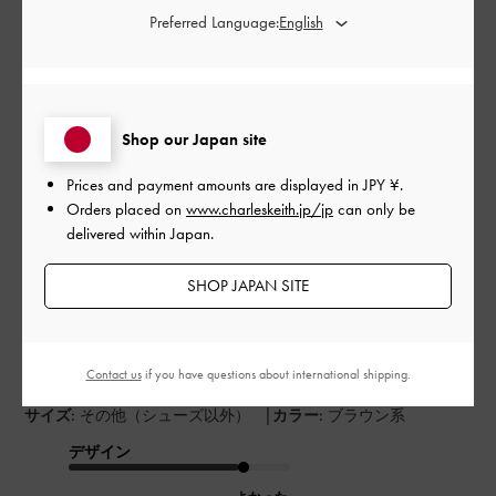
Preferred Language:
このレビューは役に立ちましたか？
0
0
Shop our Japan site
公
2023-08-19
ご利用者様
Prices and payment amounts are displayed in
JPY ¥
.
開
Orders placed on
www.charleskeith.jp/jp
can only be
色味が可愛い。
日
delivered within Japan.
SHOP JAPAN SITE
ポケットが少し多いかなと思いますが、意外とない色味とデザ
インがツボです。チェーンなくてもいいと思っていましたが、
やはり便利！
Contact us
if you have questions about international shipping.
|
サイズ:
その他（シューズ以外）
カラー:
ブラウン系
デザイン