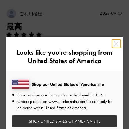
公
2023-09-07
ご利用者様
開
最高
日
Looks like you're shopping from
めっちゃ可愛いです✨️欲をゆうとチェーンが外れたら使いやす
いなあとおもいました！
United States of America
|
サイズ:
その他（シューズ以外）
カラー:
ブラウン系
デザイン
Shop our United States of America site
とてもよかった
Prices and payment amounts are displayed in
US $
.
Orders placed on
www.charleskeith.com/us
can only be
品質
delivered within United States of America.
とてもよかった
SHOP UNITED STATES OF AMERICA SITE
もっと見る