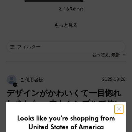
とても良かった
もっと見る
フィルター
並べ替え
最新
:
公
2025-08-28
ご利用者様
開
デザインがかわいくて一目惚れ
日
しました。 中もシンプルで使い
やすく、旅行のときに大活躍し
Looks like you're shopping from
てくれそう。 もう少しカラーバ
United States of America