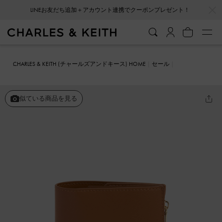
…
…
LINEお友だち追加＋アカウント連携でクーポンプレゼント！
CHARLES & KEITH (チャールズアンドキース) HOME
セール
ファッション雑貨
Noelle ノエル パスポートホルダー
似ている商品を見る