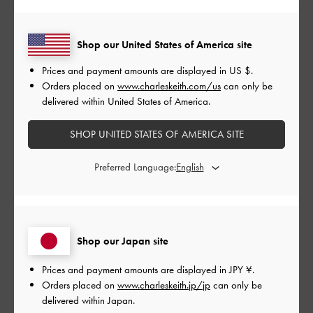
リエーションがあればもっと
Shop our United States of America site
デザインがかわいくて一目惚れしました。
Prices and payment amounts are displayed in
US $
.
中もシンプルで使いやすく、旅行のときに大活躍してくれそ
Orders placed on
www.charleskeith.com/us
can only be
う。
delivered within United States of America.
もう少しカラーバリエーションがあればもっと楽しかったかな
と思います。
SHOP UNITED STATES OF AMERICA SITE
でも気に入ってるので、これからたくさん使います！
Preferred Language:
|
サイズ:
その他（シューズ以外）
カラー:
ブラウン系
デザイン
良かった
Shop our Japan site
品質
Prices and payment amounts are displayed in
JPY ¥
.
とても良かった
Orders placed on
www.charleskeith.jp/jp
can only be
delivered within Japan.