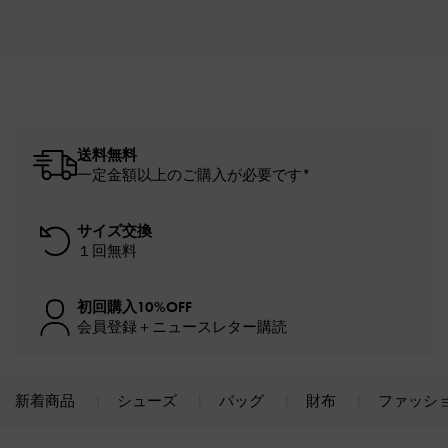
送料無料
一定金額以上のご購入が必要です*
サイズ交換
１回無料
初回購入10%OFF
会員登録＋ニュースレター購読
新着商品
シューズ
バッグ
財布
ファッシ
Site footer