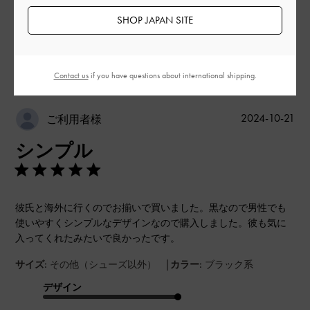
もっと見る
SHOP JAPAN SITE
このレビューは役に立ちましたか？
0
0
Contact us
if you have questions about international shipping.
公
2024-10-21
ご利用者様
開
シンプル
日
彼氏と海外に行くのでお揃いで買いました。黒なので男性でも
使いやすくシンプルなデザインなので購入しました。彼も気に
入ってくれたみたいで良かったです。
|
サイズ:
その他（シューズ以外）
カラー:
ブラック系
デザイン