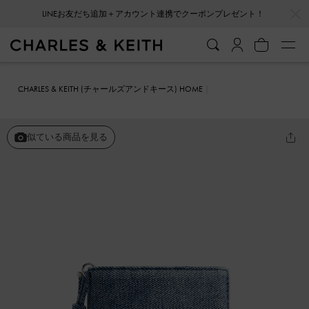
…
…
LINEお友だち追加＋アカウント連携でクーポンプレゼント！
CHARLES & KEITH (チャールズアンドキース) HOME
ファッション雑貨
Rey レイ デニムハートベルト パスポートホルダ
ー
似ている商品を見る