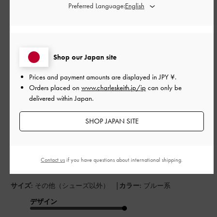
並べ替え
最新
:
Preferred Language:
公
2026-06-28
ご利用者様
開
Shop our Japan site
バレない！
日
Prices and payment amounts are displayed in
JPY ¥
.
Orders placed on
www.charleskeith.jp/jp
can only be
delivered within Japan.
このパスポートケースを一目惚れして買いました。ぱっと見手
帳カバーに見えるので全然パスポートケースに見えません。パ
SHOP JAPAN SITE
スポートケースをどこで探してもなかなかなくて困っていまし
た。このままパスポートを何にも入れずに持って行って折れた
り無くしたりしたらどうしようとも思っていました。裏のチャ
ックの中に小銭が入るし、ちゃんと開いて取り出しやすいので
Contact us
if you have questions about international shipping.
これ一つで結構便利です。
|
サイズ:
その他（シューズ以外）
カラー:
ブルー系
デザイン