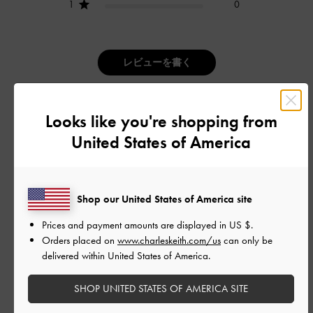
1
0
レビューを書く
Looks like you're shopping from
デザイン
United States of America
とてもよかった
品質
Shop our United States of America site
よかった
Prices and payment amounts are displayed in
US $
.
Orders placed on
www.charleskeith.com/us
can only be
もっと見る
delivered within United States of America.
SHOP UNITED STATES OF AMERICA SITE
フィルター