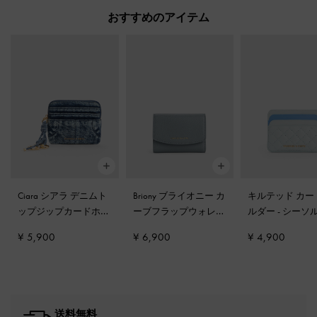
おすすめのアイテム
Ciara シアラ デニムト
Briony ブライオニー カ
キルテッド カー
ップジップカードホル
ーブフラップウォレッ
ルダー
-
シーソ
ダー
-
デニムブルー
ト
-
スモーキーブルー
ルー
¥ 5,900
¥ 6,900
¥ 4,900
送料無料