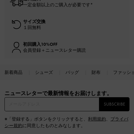
一定金額以上のご購入が必要です*
サイズ交換
１回無料
初回購入10%OFF
会員登録＋ニュースレター購読
新着商品
シューズ
バッグ
財布
ファッシ
Site footer
ニュースレターで最新情報をお届けします。​
SUBSCRIBE
※「登録する」ボタンをクリックすると、
利用規約
、
プライバ
シー規約
に同意したものとみなします。