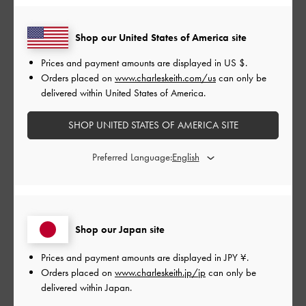
ンかと思います！
Shop our United States of America site
|
サイズ:
その他（シューズ以外）
カラー:
ブラック系
Prices and payment amounts are displayed in
US $
.
デザイン
Orders placed on
www.charleskeith.com/us
can only be
とてもよかった
delivered within United States of America.
品質
SHOP UNITED STATES OF AMERICA SITE
とてもよかった
Preferred Language:
もっと見る
このレビューは役に立ちましたか？
0
Shop our Japan site
0
Prices and payment amounts are displayed in
JPY ¥
.
Orders placed on
www.charleskeith.jp/jp
can only be
delivered within Japan.
公
2024-05-14
ご利用者様