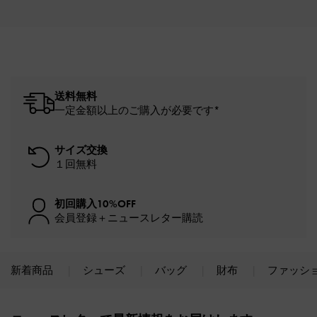
送料無料
一定金額以上のご購入が必要です*
サイズ交換
１回無料
初回購入10%OFF
会員登録＋ニュースレター購読
新着商品
シューズ
バッグ
財布
ファッシ
Site footer