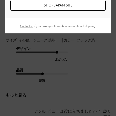
開
SHOP JAPAN SITE
かわいい
日
Contact us
if you have questions about international shipping.
すごく可愛くてコンパクトでお気に入り🩶
|
サイズ:
その他（シューズ以外）
カラー:
ブラック系
デザイン
よかった
品質
普通
もっと見る
このレビューは役に立ちましたか？
0