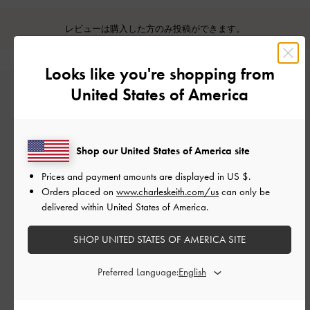
レビューは購入した方のみ投稿ができます。
Looks like you're shopping from
United States of America
Shop our United States of America site
Prices and payment amounts are displayed in
US $
.
カスタマーレビュー
Orders placed on
www.charleskeith.com/us
can only be
delivered within United States of America.
SHOP UNITED STATES OF AMERICA SITE
ご感想をお聞かせください
Preferred Language:
Let us know what you think