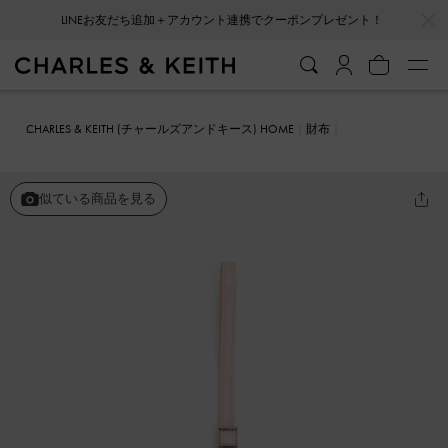
…
…
LINEお友だち追加＋アカウント連携でクーポンプレゼント！
CHARLES & KEITH (チャールズアンドキース) HOME
財布
リストレット&ポーチ
Rey レイ ハートチャーム
似ている商品を見る