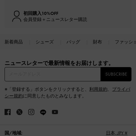
初回購入10%OFF
会員登録＋ニュースレター購読
新着商品
シューズ
バッグ
財布
ファッシ
Site footer
ニュースレターで最新情報をお届けします。​
SUBSCRIBE
※「登録する」ボタンをクリックすると、
利用規約
、
プライバ
シー規約
に同意したものとみなします。
国/地域:
日本,
JPY ¥