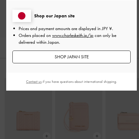
レビューを書く
Shop our Japan site
Prices and payment amounts are displayed in
JPY ¥
.
Orders placed on
www.charleskeith.jp/jp
can only be
delivered within Japan.
SHOP JAPAN SITE
おすすめのアイテム
Contact us
if you have questions about international shipping.