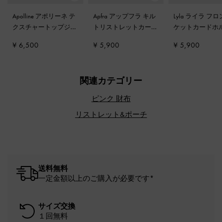
Apolline アポリーネ テ
Apfra アップフラ キル
Lyla ライラ フ
クスチャートップジッ
トリストレットカード
ケットカードホ
プウォレット
-
ソフト
ホルダー
-
ピンク
-
ソフトピンク
¥ 6,500
¥ 5,900
¥ 5,900
ピンク
関連カテゴリー
ピンク 財布
リストレット&ポーチ
送料無料
一定金額以上のご購入が必要です*
サイズ交換
１回無料