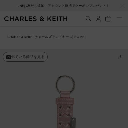
…
…
LINEお友だち追加＋アカウント連携でクーポンプレゼント！
CHARLES & KEITH (チャールズアンドキース) HOME
ファッション雑貨
キーホルダー＆バッグチャーム
グロメット レー
スアップバッグチャーム
似ている商品を見る