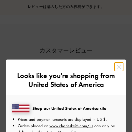
レビューは購入した方のみ投稿ができます。
カスタマーレビュー
5
Looks like you're shopping from
1件のレビューに基づく
United States of America
5
1
4
0
3
0
Shop our United States of America site
2
0
Prices and payment amounts are displayed in
US $
.
1
0
Orders placed on
www.charleskeith.com/us
can only be