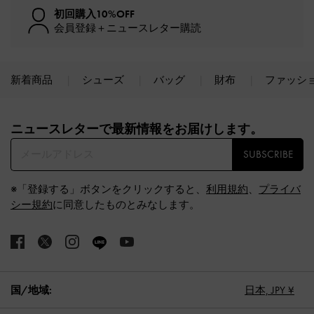
初回購入10%OFF
会員登録＋ニュースレター購読
新着商品
シューズ
バッグ
財布
ファッシ
Site footer
ニュースレターで最新情報をお届けします。​
SUBSCRIBE
※「登録する」ボタンをクリックすると、
利用規約
、
プライバ
シー規約
に同意したものとみなします。
国/地域:
日本,
JPY ¥