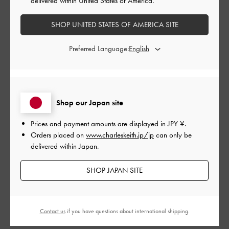
delivered within United States of America.
SHOP UNITED STATES OF AMERICA SITE
レビューを書く
Preferred Language:
デザイン
とてもよかった
Shop our Japan site
品質
Prices and payment amounts are displayed in
JPY ¥
.
とてもよかった
Orders placed on
www.charleskeith.jp/jp
can only be
delivered within Japan.
もっと見る
SHOP JAPAN SITE
フィルター
並べ替え
最新
:
Contact us
if you have questions about international shipping.