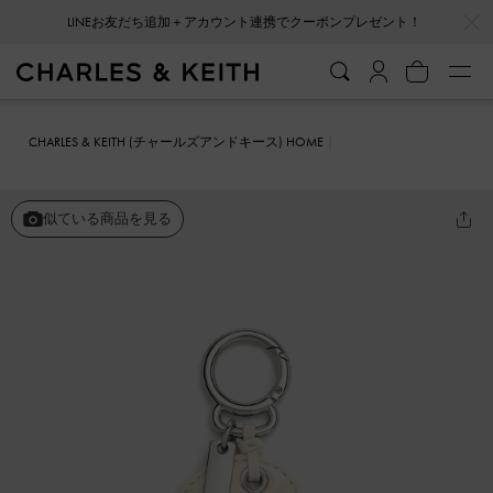
…
…
LINEお友だち追加＋アカウント連携でクーポンプレゼント！
CHARLES & KEITH (チャールズアンドキース) HOME
ファッション雑貨
キーホルダー＆バッグチャーム
ハートキルト ミ
ラーチャーム
似ている商品を見る