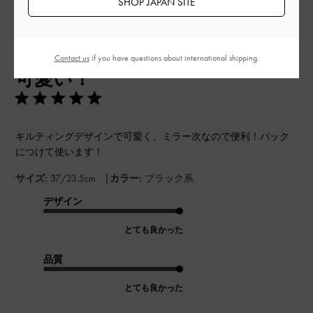
SHOP JAPAN SITE
公
2024-11-01
ご利用者様
Contact us
if you have questions about international shipping.
開
可愛い！
日
キルティングデザインで可愛く、ミラー次なので便利！バック
につけて使います！
|
サイズ:
37/23.5cm
カラー:
ブラック系
デザイン
とても良かった
品質
とても良かった