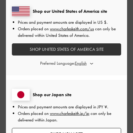
ここで買ったバックのショルダーにつけました！
Shop our United States of America site
めちゃくちゃかわいい！
Prices and payment amounts are displayed in
US $
.
もう少し値段してもいいから小さいポーチみたいになってたら
Orders placed on
www.charleskeith.com/us
can only be
もっとよかった！
delivered within United States of America.
|
サイズ:
37/23.5cm
カラー:
ブラック系
SHOP UNITED STATES OF AMERICA SITE
デザイン
Preferred Language:
とても良かった
品質
とても良かった
Shop our Japan site
もっと見る
Prices and payment amounts are displayed in
JPY ¥
.
Orders placed on
www.charleskeith.jp/jp
can only be
delivered within Japan.
このレビューは役に立ちましたか？
0
0