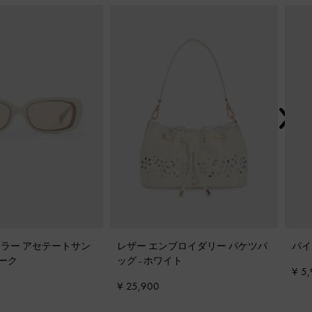
次
ラー アセテートサン
レザー エンブロイダリー バケツバ
パイ
ーク
ッグ
-
ホワイト
¥ 5
¥ 25,900