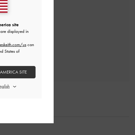
erica site
are displayed in
eskeith.com/us
can
ed States of
 AMERICA SITE