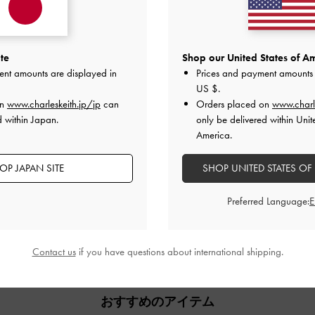
ご感想をお聞かせください
te
Shop our United States of Am
ent amounts are displayed in
Prices and payment amounts 
US $
.
Let us know what you think
on
www.charleskeith.jp/jp
can
Orders placed on
www.charl
d within Japan.
only be delivered within Unit
レビューを書く
America.
OP JAPAN SITE
SHOP UNITED STATES OF
Preferred Language:
Contact us
if you have questions about international shipping.
おすすめのアイテム