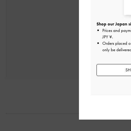
Shop our Japan si
Prices and paym
JPY ¥
.
Orders placed 
only be delivere
SH